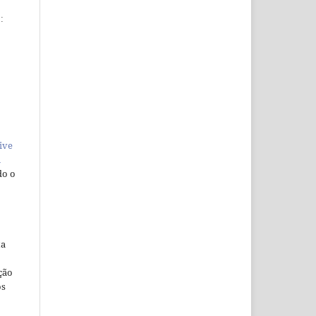
:
ive
n
do o
ta
ção
os