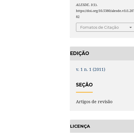
ALESDE
,
1
(1).
https://doi.org/10.5380/alesde.v1i1.20
82
Fomatos de Citação
EDIÇÃO
v. 1 n. 1 (2011)
SEÇÃO
Artigos de revisão
LICENÇA