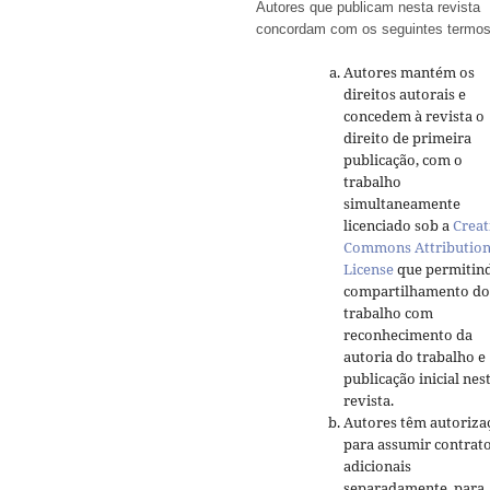
Autores que publicam nesta revista
concordam com os seguintes termos
Autores mantém os
direitos autorais e
concedem à revista o
direito de primeira
publicação, com o
trabalho
simultaneamente
licenciado sob a
Creat
Commons Attributio
License
que permitin
compartilhamento do
trabalho com
reconhecimento da
autoria do trabalho e
publicação inicial nes
revista.
Autores têm autoriza
para assumir contrat
adicionais
separadamente, para