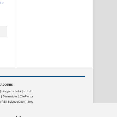
ito
XADORES
| Google Scholar | REDIB
| Dimensions | CiteFactor
IRE | ScienceOpen | Ibict