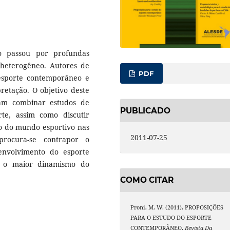
o passou por profundas
heterogêneo. Autores de
PDF
 esporte contemporâneo e
retação. O objetivo deste
tam combinar estudos de
PUBLICADO
rte, assim como discutir
o do mundo esportivo nas
2011-07-25
procura-se contrapor o
nvolvimento do esporte
r o maior dinamismo do
COMO CITAR
Proni, M. W. (2011). PROPOSIÇÕES
PARA O ESTUDO DO ESPORTE
CONTEMPORÂNEO.
Revista Da