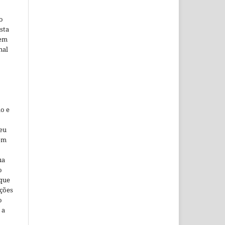
o
sta
 em
nal
o e
seu
 em
ua
o
 que
ações
o
 a