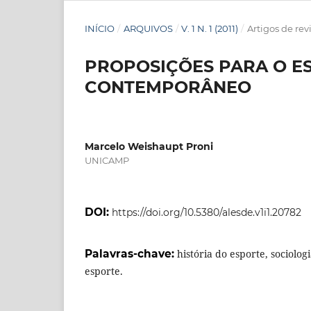
INÍCIO
/
ARQUIVOS
/
V. 1 N. 1 (2011)
/
Artigos de rev
PROPOSIÇÕES PARA O E
CONTEMPORÂNEO
Marcelo Weishaupt Proni
UNICAMP
DOI:
https://doi.org/10.5380/alesde.v1i1.20782
Palavras-chave:
história do esporte, sociolog
esporte.