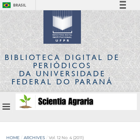
BRASIL
Simplifique!
Comunica BR
Participe
Acesso à informação
Legislação
BIBLIOTECA DIGITAL
DE
Canais
PERIÓDICOS
DA UNIVERSIDADE
FEDERAL DO PARANÁ
HOME
/
ARCHIVES
/
Vol. 12 No. 4 (2011)