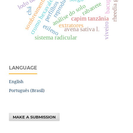
cromo hexavalente
bacupari
sombreamento
perfilhos
rabanete
análise do solo
chá
capim tanzânia
viveiro
extratores
etileno
avena sativa l.
sistema radicular
LANGUAGE
English
Português (Brasil)
MAKE A SUBMISSION