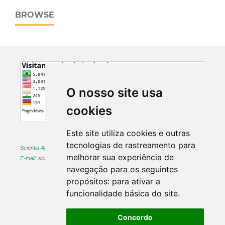
BROWSE
O nosso site usa
cookies
Este site utiliza cookies e outras
tecnologias de rastreamento para
Scientia Agraria -
ISSN 1983-2443 (on-line) and 1519-1125 (printed)
melhorar sua experiência de
E-mail: sciagr@ufpr.br
navegação para os seguintes
propósitos:
para ativar a
funcionalidade básica do site
.
Concordo