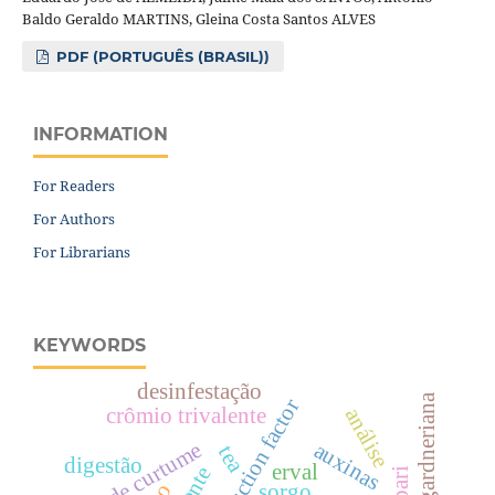
Baldo Geraldo MARTINS, Gleina Costa Santos ALVES
PDF (PORTUGUÊS (BRASIL))
INFORMATION
For Readers
For Authors
For Librarians
KEYWORDS
desinfestação
rheedia gardneriana
reproduction factor
crômio trivalente
análise
lodo de curtume
auxinas
tea
digestão
erval
sorgo