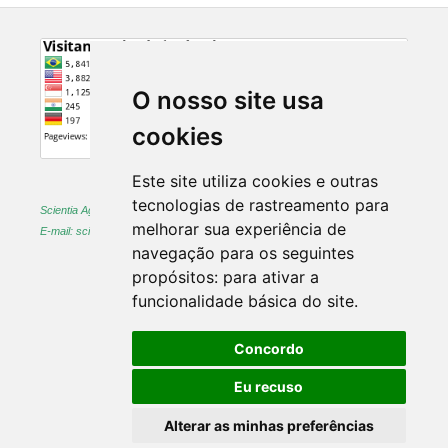
O nosso site usa
cookies
Este site utiliza cookies e outras
tecnologias de rastreamento para
Scientia Agraria -
ISSN 1983-2443 (on-line) and 1519-1125 (printed)
melhorar sua experiência de
E-mail: sciagr@ufpr.br
navegação para os seguintes
propósitos:
para ativar a
funcionalidade básica do site
.
Concordo
Eu recuso
Alterar as minhas preferências