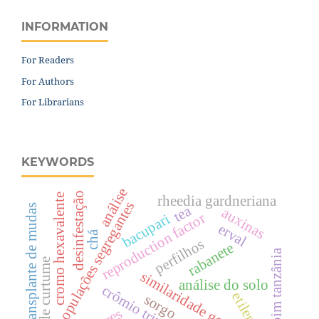
INFORMATION
For Readers
For Authors
For Librarians
KEYWORDS
análise
desinfestação
cromo hexavalente
rheedia gardneriana
populações segregantes
tea
transplante de mudas
auxinas
reproduction factor
bacupari
erval
chá
perfilhos
rabanete
capim tanzânia
lodo de curtume
similaridade genética
análise do solo
crômio trivalente
etileno
sorgo