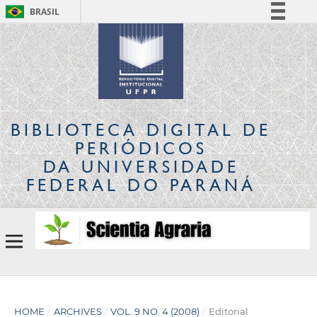
BRASIL
Simplifique!
Comunica BR
Participe
Acesso à informação
Legislação
BIBLIOTECA DIGITAL
DE
Canais
PERIÓDICOS
DA UNIVERSIDADE
FEDERAL DO PARANÁ
HOME
/
ARCHIVES
/
VOL. 9 NO. 4 (2008)
/
Editorial