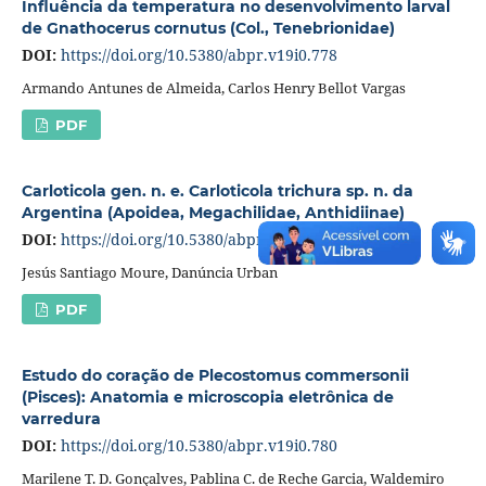
Influência da temperatura no desenvolvimento larval
de Gnathocerus cornutus (Col., Tenebrionidae)
DOI:
https://doi.org/10.5380/abpr.v19i0.778
Armando Antunes de Almeida, Carlos Henry Bellot Vargas
PDF
Carloticola gen. n. e. Carloticola trichura sp. n. da
Argentina (Apoidea, Megachilidae, Anthidiinae)
DOI:
https://doi.org/10.5380/abpr.v19i0.779
Jesús Santiago Moure, Danúncia Urban
PDF
Estudo do coração de Plecostomus commersonii
(Pisces): Anatomia e microscopia eletrônica de
varredura
DOI:
https://doi.org/10.5380/abpr.v19i0.780
Marilene T. D. Gonçalves, Pablina C. de Reche Garcia, Waldemiro