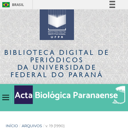
BRASIL
Simplifique!
Comunica BR
Participe
Acesso à informação
Legislação
BIBLIOTECA DIGITAL
DE
Canais
PERIÓDICOS
DA UNIVERSIDADE
FEDERAL DO PARANÁ
INÍCIO
/
ARQUIVOS
/
v. 19 (1990)