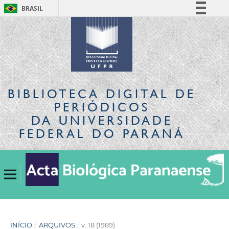
BRASIL
Simplifique!
Comunica BR
Participe
Acesso à informação
Legislação
BIBLIOTECA DIGITAL
DE
Canais
PERIÓDICOS
DA UNIVERSIDADE
FEDERAL DO PARANÁ
INÍCIO
/
ARQUIVOS
/
v. 18 (1989)