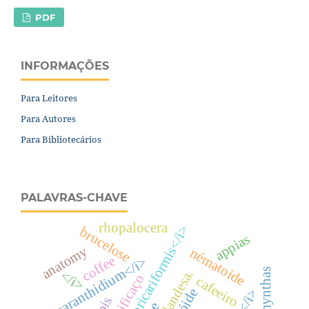
PDF
INFORMAÇÕES
Para Leitores
Para Autores
Para Bibliotecários
PALAVRAS-CHAVE
rhopalocera
<i>harttia-loricariformis</i>
brucelose
appias
anatomy
nématoide
coffee
<i> saranthidium</i>
amynthas
</i>
ciassificaço
cafeeiro