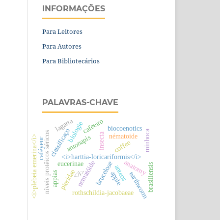
INFORMAÇÕES
Para Leitores
Para Autores
Para Bibliotecários
PALAVRAS-CHAVE
lagarta
cafeeiro
biologie
biocoenotics
ciassificaço
minhoca
níveis protêicos séricos
insecta
nématoide
antonapis
<i>plebeia emerina</i>
caféyeur
coffee
<i>harttia-loricariformis</i>
anatomy
nematóide
eucerinae
brucelose
brasiliensis
anteos
</i>
pieridae
apple
appias
earthworm
rothschildia-jacobaeae