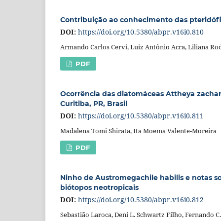
Contribuição ao conhecimento das pteridófit
DOI:
https://doi.org/10.5380/abpr.v16i0.810
Armando Carlos Cervi, Luiz Antônio Acra, Liliana Rod
PDF
Ocorrência das diatomáceas Attheya zachari
Curitiba, PR, Brasil
DOI:
https://doi.org/10.5380/abpr.v16i0.811
Madalena Tomi Shirata, Ita Moema Valente-Moreira
PDF
Ninho de Austromegachile habilis e notas s
biótopos neotropicais
DOI:
https://doi.org/10.5380/abpr.v16i0.812
Sebastião Laroca, Deni L. Schwartz Filho, Fernando C.