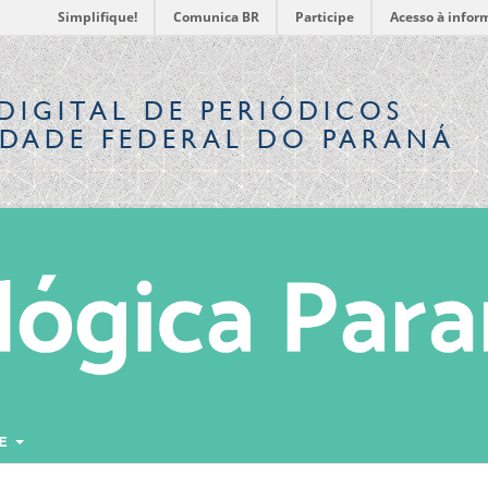
Simplifique!
Comunica BR
Participe
Acesso à infor
DIGITAL
DE PERIÓDICOS
IDADE FEDERAL DO PARANÁ
RE