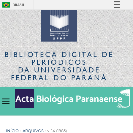
BRASIL
Simplifique!
Comunica BR
Participe
Acesso à informação
Legislação
BIBLIOTECA DIGITAL
DE
Canais
PERIÓDICOS
DA UNIVERSIDADE
FEDERAL DO PARANÁ
INÍCIO
/
ARQUIVOS
/
v. 14 (1985)