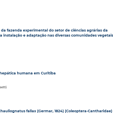
o da fazenda experimental do setor de ciências agrárias da
da instalação e adaptação nas diversas comunidades vegetai
sehepática humana em Curitiba
setti
hauliognatus fallax (Germar, 1824) (Coleoptera-Cantharidae)