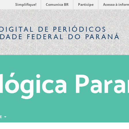
Simplifique!
Comunica BR
Participe
Acesso à infor
DIGITAL
DE PERIÓDICOS
IDADE FEDERAL DO PARANÁ
RE