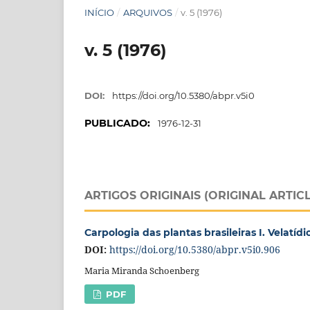
INÍCIO
/
ARQUIVOS
/
v. 5 (1976)
v. 5 (1976)
DOI:
https://doi.org/10.5380/abpr.v5i0
PUBLICADO:
1976-12-31
ARTIGOS ORIGINAIS (ORIGINAL ARTIC
Carpologia das plantas brasileiras I. Velatí
DOI:
https://doi.org/10.5380/abpr.v5i0.906
Maria Miranda Schoenberg
PDF