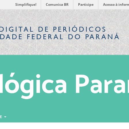
Simplifique!
Comunica BR
Participe
Acesso à infor
DIGITAL
DE PERIÓDICOS
IDADE FEDERAL DO PARANÁ
RE