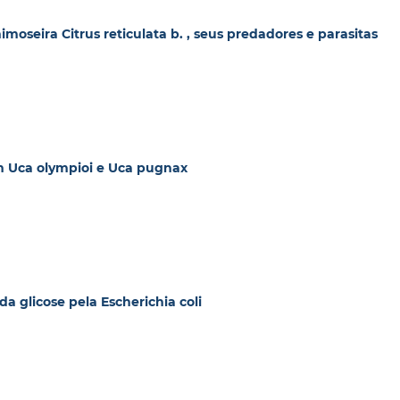
mimoseira Citrus reticulata b. , seus predadores e parasitas
 Uca olympioi e Uca pugnax
a glicose pela Escherichia coli