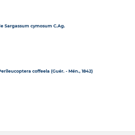
 de Sargassum cymosum C.Ag.
erileucoptera coffeela (Guér. - Mén., 1842)