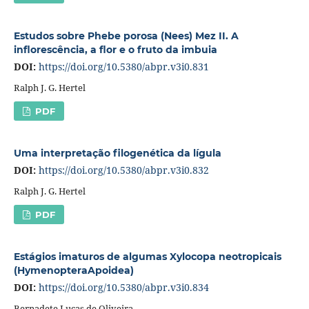
Estudos sobre Phebe porosa (Nees) Mez II. A
inflorescência, a flor e o fruto da imbuia
DOI:
https://doi.org/10.5380/abpr.v3i0.831
Ralph J. G. Hertel
PDF
Uma interpretação filogenética da lígula
DOI:
https://doi.org/10.5380/abpr.v3i0.832
Ralph J. G. Hertel
PDF
Estágios imaturos de algumas Xylocopa neotropicais
(HymenopteraApoidea)
DOI:
https://doi.org/10.5380/abpr.v3i0.834
Bernadete Lucas de Oliveira