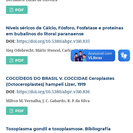
PDF
Níveis séricos de Cálcio, Fósforo, Fosfatase e proteínas
em bubalinos do litoral paranaense
DOI:
https://doi.org/10.5380/abpr.v3i0.835
Sieg Odebrecht, Mário Stencel, Carlos H. M. Vianna
PDF
COCCÍDEOS DO BRASIL V. COCCIDAE Ceroplastes
(Octoceroplastes) hampeli Lizer, 1919
DOI:
https://doi.org/10.5380/abpr.v3i0.836
Milton M. Vernalha, J. C. Gabardo, R. P. da Silva
PDF
Toxoplasma gondii e toxoplasmose. Bibliografia