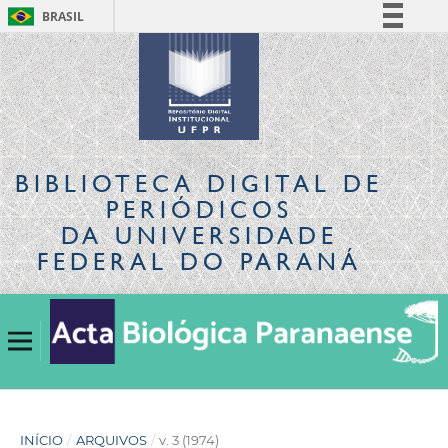
BRASIL
Simplifique!
Comunica BR
Participe
Acesso à informação
Legislação
BIBLIOTECA DIGITAL
DE
Canais
PERIÓDICOS
DA UNIVERSIDADE
FEDERAL DO PARANÁ
INÍCIO
/
ARQUIVOS
/
v. 3 (1974)