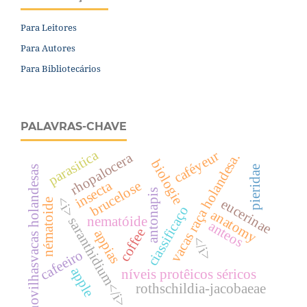
Para Leitores
Para Autores
Para Bibliotecários
PALAVRAS-CHAVE
parasitica
caféyeur
rhopalocera
vacas raça holandesa.
biologie
pieridae
novilhasvacas holandesas
insecta
brucelose
antonapis
<i> saranthidium</i>
eucerinae
nématoide
ciassificaço
anatomy
nematóide
anteos
coffee
appias
</i>
cafeeiro
apple
níveis protêicos séricos
rothschildia-jacobaeae