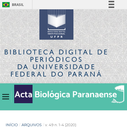
BRASIL
Simplifique!
Comunica BR
Participe
Acesso à informação
Legislação
BIBLIOTECA DIGITAL
DE
Canais
PERIÓDICOS
DA UNIVERSIDADE
FEDERAL DO PARANÁ
INÍCIO
/
ARQUIVOS
/
v. 49 n. 1-4 (2020)