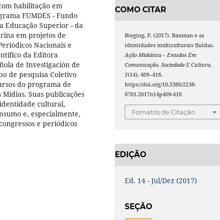
com habilitação em
COMO CITAR
rograma FUMDES - Fundo
a Educação Superior - da
rina em projetos de
Bieging, P. (2017). Bauman e as
eriódicos Nacionais e
identidades multiculturais fluídas.
ntífico da Editora
Ação Midiática – Estudos Em
ola de Investigación de
Comunicação, Sociedade E Cultura
,
po de pesquisa Coletivo
1
(14), 409–418.
cursos do programa de
https://doi.org/10.5380/2238-
Mídias. Suas publicações
0701.2017n14p409-418
identidade cultural,
Fomatos de Citação
consumo e, especialmente,
 congressos e periódicos
EDIÇÃO
Ed. 14 - Jul/Dez (2017)
SEÇÃO