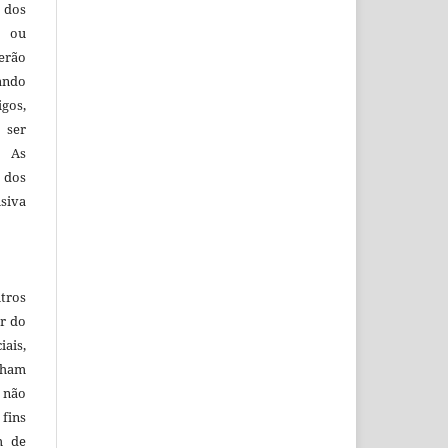
 dos
s ou
erão
ando
igos,
 ser
. As
 dos
siva
tros
r do
iais,
nham
e não
ins
m de