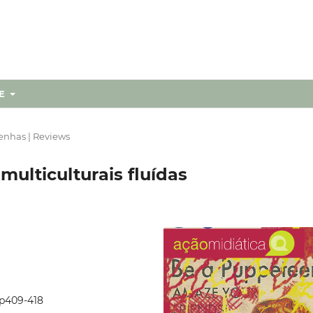
RE
enhas | Reviews
ulticulturais fluídas
4p409-418