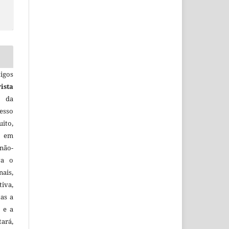
igos
ista
e da
esso
uito,
, em
não-
va o
ais,
iva,
tas a
 e a
tará,