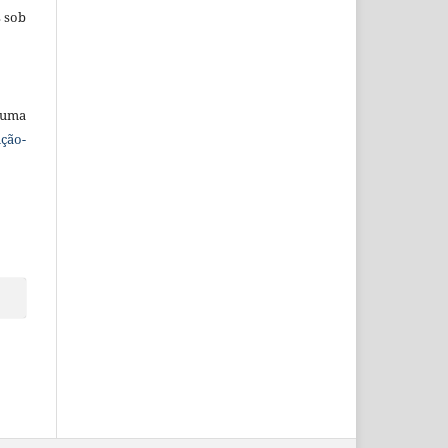
s sob
 uma
ção-