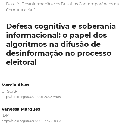
Dossiê “Desinformação e os Desafios Contemporâneos da
Comunicação”
Defesa cognitiva e soberania
informacional: o papel dos
algoritmos na difusão de
desinformação no processo
eleitoral
Mercia Alves
UFSCAR
https://orcid.org/0000-0001-8008-6905
Vanessa Marques
IDP
https://orcid.org/0009-0008-4470-8883