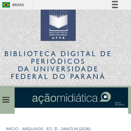
BRASIL
Simplifique!
Comunica BR
Participe
Acesso à informação
Legislação
BIBLIOTECA DIGITAL
DE
Canais
PERIÓDICOS
DA UNIVERSIDADE
FEDERAL DO PARANÁ
INÍCIO
/
ARQUIVOS
/
ED. 31 - JAN/JUN (2026)
/