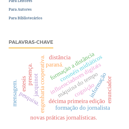
Para Leitores
Para Autores
Para Bibliotecários
PALAVRAS-CHAVE
formação a distância
coronéis midiáticos
distância
engenharia cooperativa.
influenciadores digitais
paraná.
presença.
máquina do tempo
informação
jacquinot
estesis
enunciador
mensagem.
cognição
pesquisa.
décima primeira edição
formação do jornalista
novas práticas jornalísticas.