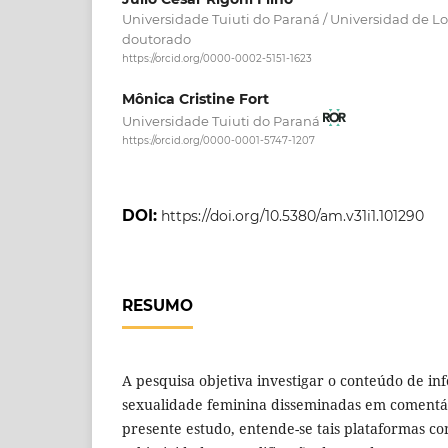
Universidade Tuiuti do Paraná / Universidad de L
doutorado
https://orcid.org/0000-0002-5151-1623
Mônica Cristine Fort
Universidade Tuiuti do Paraná
https://orcid.org/0000-0001-5747-1207
DOI:
https://doi.org/10.5380/am.v31i1.101290
RESUMO
A pesquisa objetiva investigar o conteúdo de in
sexualidade feminina disseminadas em comentári
presente estudo, entende-se tais plataformas c