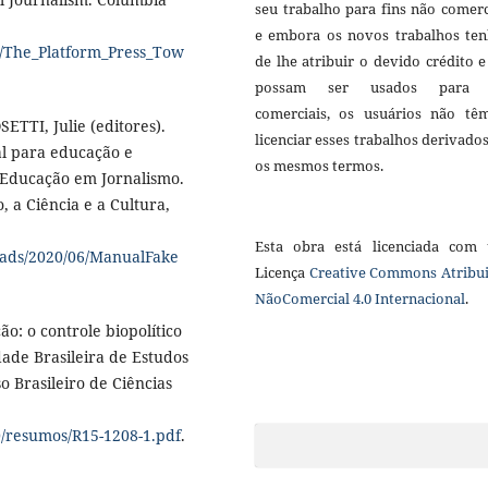
seu trabalho para fins não comerc
e embora os novos trabalhos te
4/The_Platform_Press_Tow
de lhe atribuir o devido crédito 
possam ser usados para f
comerciais, os usuários não tê
ETTI, Julie (editores).
licenciar esses trabalhos derivado
l para educação e
os mesmos termos.
 Educação em Jornalismo.
 a Ciência e a Cultura,
Esta obra está licenciada com
loads/2020/06/ManualFake
Licença
Creative Commons Atribui
NãoComercial 4.0 Internacional
.
o: o controle biopolítico
dade Brasileira de Estudos
 Brasileiro de Ciências
0/resumos/R15-1208-1.pdf
.