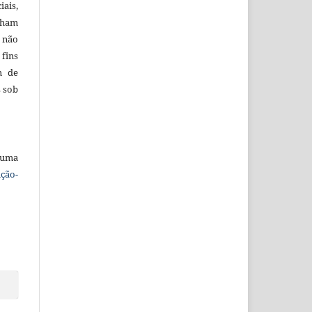
iais,
nham
e não
ins
m de
s sob
 uma
ção-