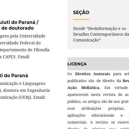
SEÇÃO
iuti do Paraná /
r de doutorado
Dossiê “Desinformação e os
Desafios Contemporâneos d
gens pela Universidade
Comunicação”
iversidade Federal do
Departamento de Filosofia
a CAPES. Email:
LICENÇA
Os
Direitos Autorais
para art
ti do Paraná
publicados são de direito da
Rev
unicação e Linguagens
Ação Midiática
. Em virtud
), doutora em Engenharia
aparecerem nesta revista de ac
nicação (UERJ). Email:
público, os artigos são de uso grat
com atribuições próprias
aplicações educacionais e 
comerciais. A revista se reser
direito de efetuar, nos origin