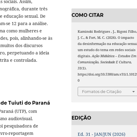
 sociais. Assim,
ográfica, durante três
COMO CITAR
re educação sexual. De
am-se 12 para a análise.
rma como mulheres e
Kaminski Rodrigues , J., Rigoni Filho
des, pois, alinhando-se às
J. C., & Fort, M. C. (2026). O impacto
da desinformação na educação sexual
 muitos dos discursos
um estudo do tema em redes sociais
ro, perpetuando a ideia
digitais.
Ação Midiática – Estudos Em
rita e controlada.
Comunicação, Sociedade E Cultura
,
31
(1).
https://doi.org/10.5380/am.v31i1.1012
0
Fomatos de Citação
ade Tuiuti do Paraná
 Paraná (UTP), com
EDIÇÃO
smo audiovisual.
oi pesquisadora de
livro-reportagem
Ed. 31 - JAN/JUN (2026)