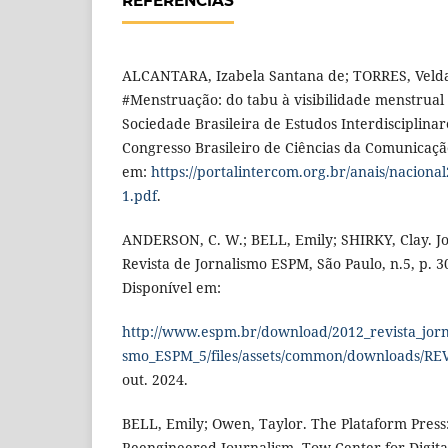
REFERÊNCIAS
ALCANTARA, Izabela Santana de; TORRES, Veld
#Menstruação: do tabu à visibilidade menstrual 
Sociedade Brasileira de Estudos Interdisciplin
Congresso Brasileiro de Ciências da Comunicação.
em:
https://portalintercom.org.br/anais/nacion
1.pdf
.
ANDERSON, C. W.; BELL, Emily; SHIRKY, Clay. Jo
Revista de Jornalismo ESPM, São Paulo, n.5, p. 30
Disponível em:
http://www.espm.br/download/2012_revista_jorn
smo_ESPM_5/files/assets/common/downloads/RE
out. 2024.
BELL, Emily; Owen, Taylor. The Plataform Press:
Reengineered Journalism. Tow Center for Digita