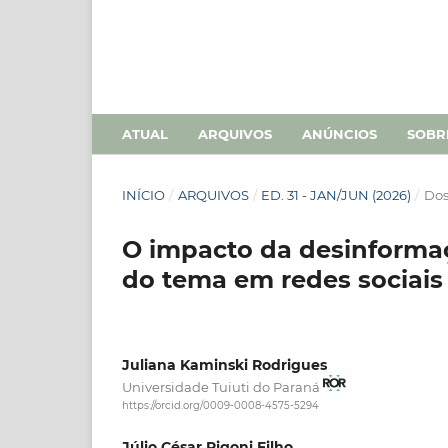
ATUAL
ARQUIVOS
ANÚNCIOS
SOB
INÍCIO
/
ARQUIVOS
/
ED. 31 - JAN/JUN (2026)
/
Dos
O impacto da desinforma
do tema em redes sociais 
Juliana Kaminski Rodrigues
Universidade Tuiuti do Paraná
https://orcid.org/0009-0008-4575-5294
Júlio César Rigoni Filho