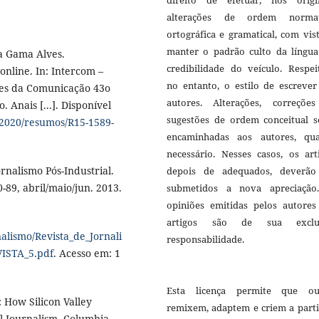
alterações de ordem normat
ortográfica e gramatical, com vis
manter o padrão culto da língua
a Gama Alves.
credibilidade do veículo. Respei
online. In: Intercom –
no entanto, o estilo de escrever
ares da Comunicação 43o
autores. Alterações, correçõe
 Anais [...]. Disponível
sugestões de ordem conceitual s
al2020/resumos/R15-1589-
encaminhadas aos autores, qu
necessário. Nesses casos, os art
rnalismo Pós-Industrial.
depois de adequados, deverão
-89, abril/maio/jun. 2013.
submetidos a nova apreciação
opiniões emitidas pelos autores
artigos são de sua exclu
alismo/Revista_de_Jornali
responsabilidade.
VISTA_5.pdf
. Acesso em: 1
Esta licença permite que ou
 How Silicon Valley
remixem, adaptem e criem a parti
l Journalism. Columbia