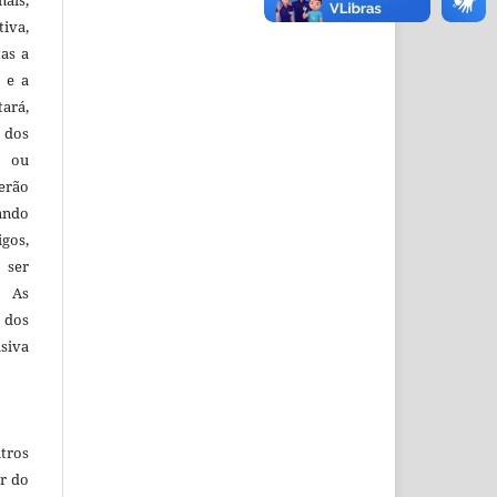
iva,
tas a
 e a
tará,
 dos
s ou
erão
ando
igos,
 ser
. As
 dos
siva
tros
r do