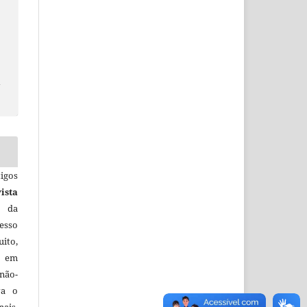
a
igos
ista
e da
esso
uito,
, em
não-
va o
ais,