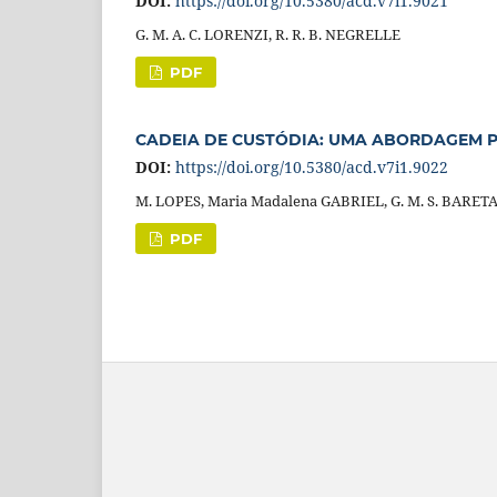
DOI:
https://doi.org/10.5380/acd.v7i1.9021
G. M. A. C. LORENZI, R. R. B. NEGRELLE
PDF
CADEIA DE CUSTÓDIA: UMA ABORDAGEM P
DOI:
https://doi.org/10.5380/acd.v7i1.9022
M. LOPES, Maria Madalena GABRIEL, G. M. S. BARET
PDF