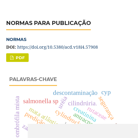
NORMAS PARA PUBLICAÇÃO
NORMAS
DOI:
https://doi.org/10.5380/acd.v18i4.57908
PDF
PALAVRAS-CHAVE
cyp
descontaminação
uréia
segurança
floresta ombrófila mista
salmonella sp
cilindrúria.
creatinina
rutaceae
mata atlântica.
cylindrocladium
predição de interações moleculares
antracnose
dicksoniaceae
landrace
zanthoxylum
acácias