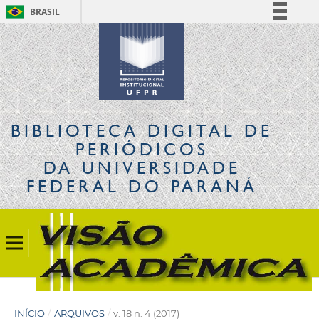
BRASIL
Simplifique!
Comunica BR
Participe
Acesso à informação
Legislação
BIBLIOTECA DIGITAL
DE
Canais
PERIÓDICOS
DA UNIVERSIDADE
FEDERAL DO PARANÁ
INÍCIO
/
ARQUIVOS
/
v. 18 n. 4 (2017)