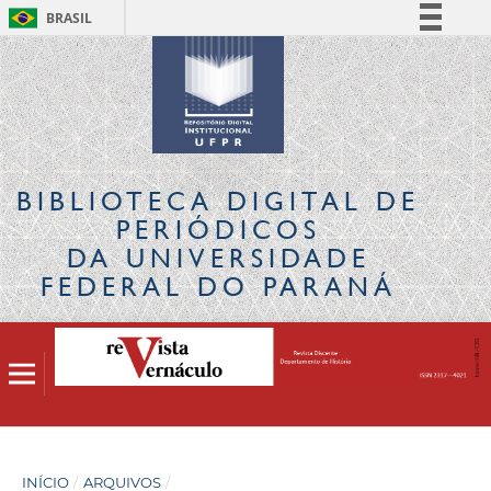
BRASIL
Simplifique!
Comunica BR
Participe
Acesso à informação
Legislação
BIBLIOTECA DIGITAL
DE
Canais
PERIÓDICOS
DA UNIVERSIDADE
FEDERAL DO PARANÁ
INÍCIO
/
ARQUIVOS
/