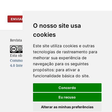
ENVIAR SUBMISSÃO
O nosso site usa
cookies
Revista Vernáculo - ISSN 2317-4021
Este site utiliza cookies e outras
tecnologias de rastreamento para
Esta obra está licenciada com uma Licença
Creative
melhorar sua experiência de
Commons Atribuição-NãoComercial-CompartilhaIgual
navegação para os seguintes
4.0 Internacional
.
propósitos:
para ativar a
funcionalidade básica do site
.
Concordo
Eu recuso
Alterar as minhas preferências