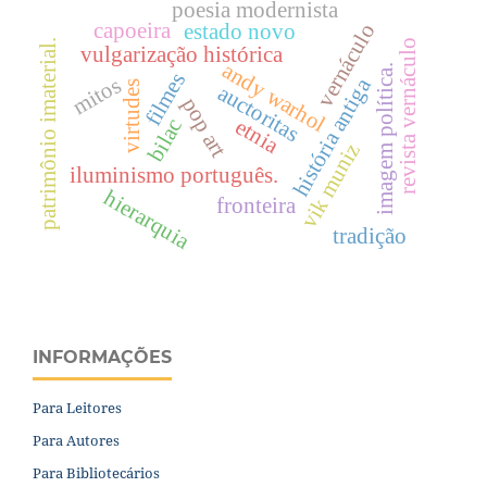
poesia modernista
capoeira
estado novo
vernáculo
revista vernáculo
patrimônio imaterial.
vulgarização histórica
andy warhol
imagem política.
filmes
mitos
história antiga
virtudes
auctoritas
pop art
etnia
bilac
vik muniz
iluminismo português.
hierarquia
fronteira
tradição
INFORMAÇÕES
Para Leitores
Para Autores
Para Bibliotecários