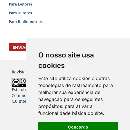
Para Leitores
Para Autores
Para Bibliotecários
ENVIAR SUBMISSÃO
O nosso site usa
cookies
Revista Vernáculo - ISSN 2317-4021
Este site utiliza cookies e outras
tecnologias de rastreamento para
Esta obra está licenciada com uma Licença
Creative
melhorar sua experiência de
Commons Atribuição-NãoComercial-CompartilhaIgual
navegação para os seguintes
4.0 Internacional
.
propósitos:
para ativar a
funcionalidade básica do site
.
Concordo