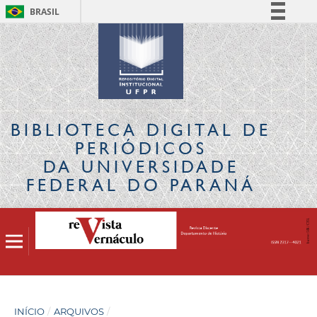
BRASIL
Simplifique!
Comunica BR
Participe
Acesso à informação
Legislação
BIBLIOTECA DIGITAL
DE
Canais
PERIÓDICOS
DA UNIVERSIDADE
FEDERAL DO PARANÁ
INÍCIO
/
ARQUIVOS
/