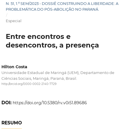
N. 51, 1.º SEM/2023 - DOSSIÊ CONSTRUINDO A LIBERDADE: A
PROBLEMÁTICA DO PÓS-ABOLIÇÃO NO PARANÁ.
/
Especial
Entre encontros e
desencontros, a presença
Hilton Costa
Universidade Estadual de Maringá (UEM), Departamento de
Ciências Sociais, Maringá, Paraná, Brasil.
http://orcid.org/0000-0002-2140-7729
DOI:
https://doi.org/10.5380/rv.v0i51.89686
RESUMO