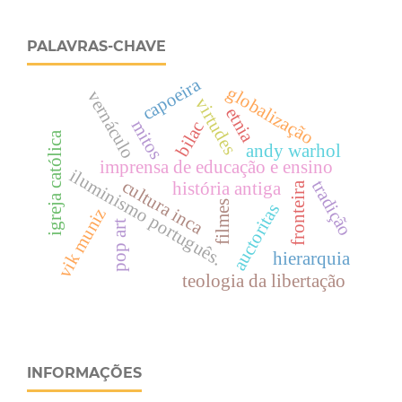
PALAVRAS-CHAVE
capoeira
globalização
vernáculo
virtudes
etnia
mitos
bilac
igreja católica
andy warhol
imprensa de educação e ensino
iluminismo português.
cultura inca
tradição
história antiga
fronteira
filmes
auctoritas
vik muniz
pop art
hierarquia
teologia da libertação
INFORMAÇÕES