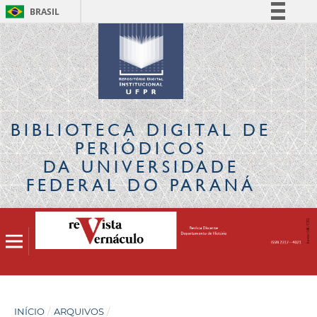
BRASIL
Simplifique!
Comunica BR
Participe
Acesso à informação
Legislação
BIBLIOTECA DIGITAL
DE
Canais
PERIÓDICOS
DA UNIVERSIDADE
FEDERAL DO PARANÁ
INÍCIO
/
ARQUIVOS
/