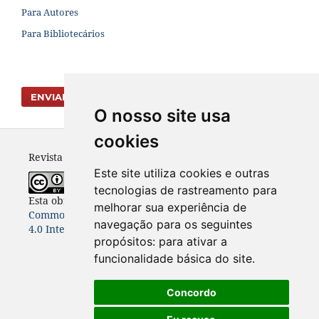
Para Autores
Para Bibliotecários
ENVIAR SUBMISSÃO
O nosso site usa
cookies
Revista Vernáculo - ISSN 2317-4021
Este site utiliza cookies e outras
tecnologias de rastreamento para
Esta obra está licenciada com uma Licença
Creative
melhorar sua experiência de
Commons Atribuição-NãoComercial-CompartilhaIgual
navegação para os seguintes
4.0 Internacional
.
propósitos:
para ativar a
funcionalidade básica do site
.
Concordo