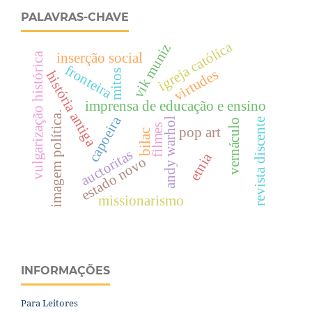
PALAVRAS-CHAVE
igreja católica
vik muniz
inserção social
vulgarização histórica
fronteira
virtudes
mitos
história antiga
imprensa de educação e ensino
imagem política.
capoeira
andy warhol
revista discente
vernáculo
filmes
pop art
bilac
auctoritas
etnia
estado novo
missionarismo
INFORMAÇÕES
Para Leitores