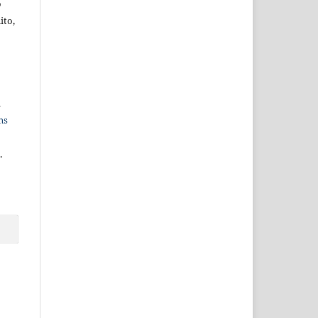
o
ito,
a
ns
.