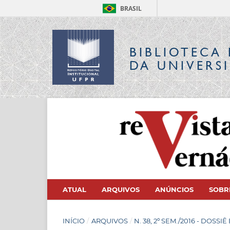
BRASIL
BIBLIOTECA 
DA UNIVERS
ATUAL
ARQUIVOS
ANÚNCIOS
SOB
INÍCIO
/
ARQUIVOS
/
N. 38, 2º SEM./2016 - DOSS