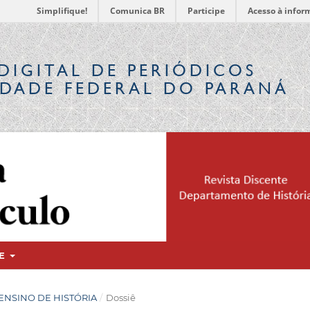
Simplifique!
Comunica BR
Participe
Acesso à infor
DIGITAL
DE PERIÓDICOS
IDADE FEDERAL DO PARANÁ
RE
IÊ ENSINO DE HISTÓRIA
/
Dossiê