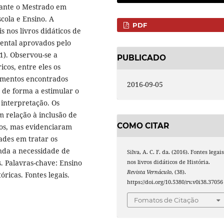
rante o Mestrado em
cola e Ensino. A
PDF
s nos livros didáticos de
mental aprovados pelo
1). Observou-se a
PUBLICADO
cos, entre eles os
umentos encontrados
2016-09-05
 de forma a estimular o
 interpretação. Os
 relação à inclusão de
COMO CITAR
cos, mas evidenciaram
des em tratar os
nda a necessidade de
Silva, A. C. F. da. (2016). Fontes legai
s. Palavras-chave: Ensino
nos livros didáticos de História.
Revista Vernáculo
, (38).
óricas. Fontes legais.
https://doi.org/10.5380/rv.v0i38.37056
Fomatos de Citação