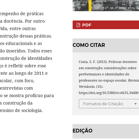
sempenho de práticas
da docência. Por outro
PDF
vida, entre outras
onstrução dessas práticas.
s educacionais e as
COMO CITAR
tão inseridos. Todos esses
onstrução de identidades
Costa, S. F. (2013). Práticas docentes
 é refletir sobre esse
em construção: considerações sobre
ente ao longo de 2011 e
performances e identidades de
scolar, com foco,
professores no espaço escolar.
Revist
Vernáculo
, (31).
 entrevistas com
https://doi.org/10.5380/rv.v0i31.34400
do se mostra profícuo para
da construção da
Fomatos de Citação
nsino de sociologia.
EDIÇÃO