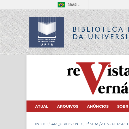
BRASIL
BIBLIOTECA 
DA UNIVERS
ATUAL
ARQUIVOS
ANÚNCIOS
SOB
INÍCIO
/
ARQUIVOS
/
N. 31, 1.º SEM./2013 - PE