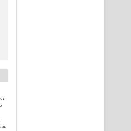
or,
ão
o
ito,