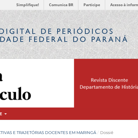
Simplifique!
Comunica BR
Participe
Acesso à infor
DIGITAL
DE PERIÓDICOS
IDADE FEDERAL DO PARANÁ
RE
RSPECTIVAS E TRAJETÓRIAS DOCENTES EM MARINGÁ
/
Dossiê