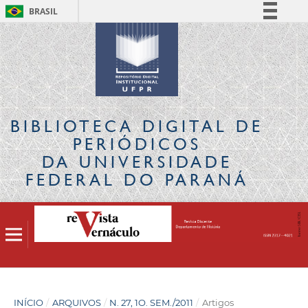
BRASIL
Simplifique!
Comunica BR
Participe
Acesso à informação
Legislação
BIBLIOTECA DIGITAL
DE
Canais
PERIÓDICOS
DA UNIVERSIDADE
FEDERAL DO PARANÁ
INÍCIO
/
ARQUIVOS
/
N. 27, 1O. SEM./2011
/
Artigos