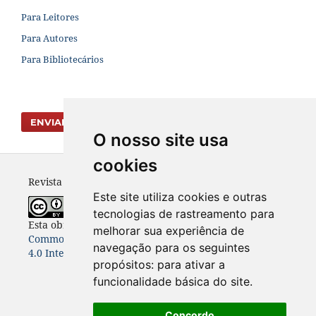
Para Leitores
Para Autores
Para Bibliotecários
ENVIAR SUBMISSÃO
O nosso site usa
cookies
Revista Vernáculo - ISSN 2317-4021
Este site utiliza cookies e outras
tecnologias de rastreamento para
Esta obra está licenciada com uma Licença
Creative
melhorar sua experiência de
Commons Atribuição-NãoComercial-CompartilhaIgual
navegação para os seguintes
4.0 Internacional
.
propósitos:
para ativar a
funcionalidade básica do site
.
Concordo