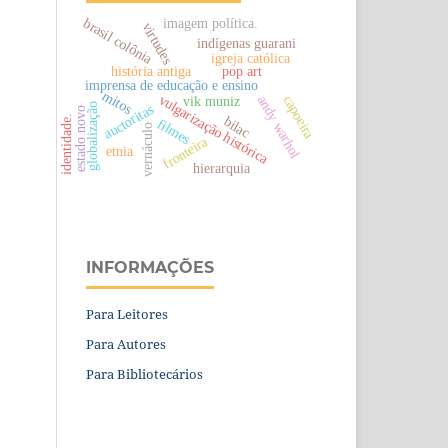
brasil colônia
imagem política.
virtudes
indígenas guarani
igreja católica
história antiga
pop art
imprensa de educação e ensino
mitos
vulgarização histórica
andy warhol
capoeira
vik muniz
auctoritas
globalização
estado novo
bilac
identidade.
filmes
vernáculo
fronteira
etnia
hierarquia
INFORMAÇÕES
Para Leitores
Para Autores
Para Bibliotecários