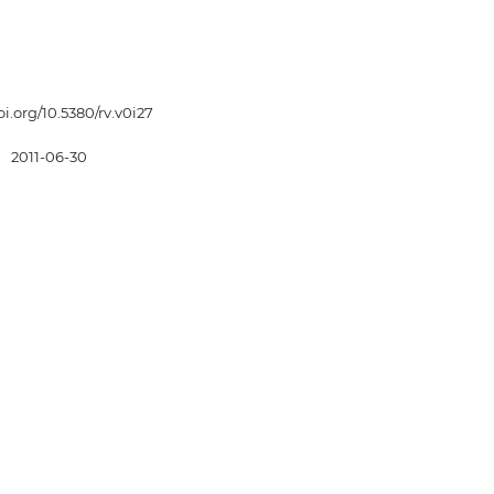
oi.org/10.5380/rv.v0i27
:
2011-06-30