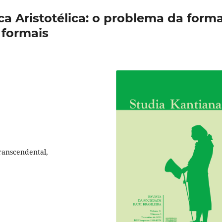
ca Aristotélica: o problema da form
 formais
Transcendental,