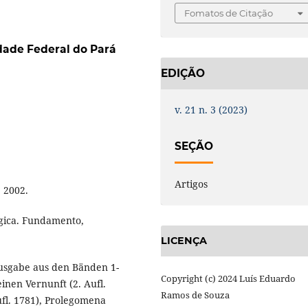
Fomatos de Citação
dade Federal do Pará
EDIÇÃO
v. 21 n. 3 (2023)
SEÇÃO
Artigos
 2002.
gica. Fundamento,
LICENÇA
sgabe aus den Bänden 1-
Copyright (c) 2024 Luís Eduardo
einen Vernunft (2. Aufl.
Ramos de Souza
ufl. 1781), Prolegomena