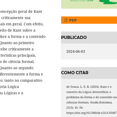
 concepção geral de Kant
r criticamente sua
PDF
ais em geral. Com efeito,
ceito de Kant sobre a
sobre a forma e a conteúdo
PUBLICADO
 Quanto ao primeiro
cebe criticamente a
2024-06-03
erísticas principais,
lo de ciência formal,
. Quanto ao segundo
COMO CITAR
iferentemente a forma e
do: tanto no comparativo
pria Lógica
de Souza, L. E. R. (2024). Kant e o
conceito da Lógica Aristotélica: o
s Lógicas e a
problema da forma e do conteúdo na
ciências formais.
Studia Kantiana
,
21
(3), 41–56.
https://doi.org/10.5380/sk.v21i3.95487