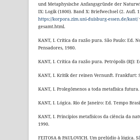
und Metaphysische Anfangsgründe der Naturwis
IX: Logik (1800). Band X: Briefwechsel (2. Aufl. 1
https://korpora.zim.uni-duisburg-essen.de/kant/
gesamt.html.
KANT, I. Crítica da razão pura. São Paulo: Ed. No
Pensadores, 1980.
KANT, I. Crítica da razão pura. Petrópolis (RJ): E
KANT, I. Kritik der reinen Vernunft. Frankfurt:
KANT, I. Prolegômenos a toda metafísica futura. 
KANT, I. Lógica. Rio de Janeiro: Ed. Tempo Brasi
KANT, I. Princípios metafísicos da ciência da nat
1990.
FEITOSA & PAULOVICH. Um prelúdio à lógica. Sã