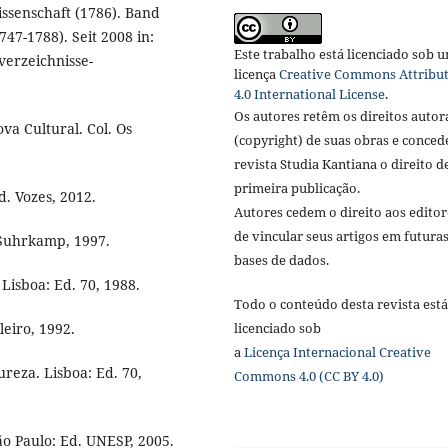
senschaft (1786). Band
747-1788). Seit 2008 in:
Este trabalho está licenciado sob 
verzeichnisse-
licença
Creative Commons Attribu
4.0 International License
.
Os autores retêm os direitos autor
va Cultural. Col. Os
(copyright) de suas obras e conce
revista Studia Kantiana o direito d
primeira publicação.
d. Vozes, 2012.
Autores cedem o direito aos editor
de vincular seus artigos em futura
 Suhrkamp, 1997.
bases de dados.
Lisboa: Ed. 70, 1988.
Todo o conteúdo desta revista está
licenciado sob
leiro, 1992.
a
Licença
Internacional Creative
ureza. Lisboa: Ed. 70,
Commons 4.0 (CC BY 4.0)
o Paulo: Ed. UNESP, 2005.