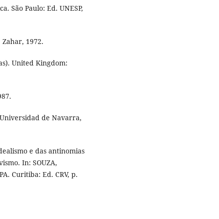
a. São Paulo: Ed. UNESP,
. Zahar, 1972.
as). United Kingdom:
987.
 Universidad de Navarra,
dealismo e das antinomias
ivismo. In: SOUZA,
A. Curitiba: Ed. CRV, p.