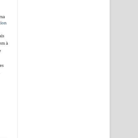
uma
tion
ais
dem à
e
es
s