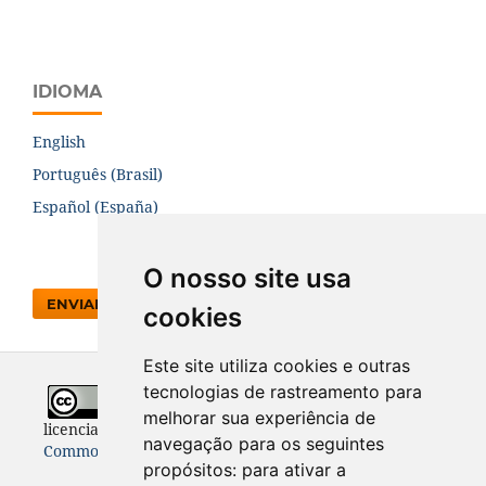
IDIOMA
English
Português (Brasil)
Español (España)
O nosso site usa
ENVIAR SUBMISSÃO
cookies
Este site utiliza cookies e outras
tecnologias de rastreamento para
Todo o conteúdo desta revista está
melhorar sua experiência de
licenciado sob a
Licença
Internacional Creative
navegação para os seguintes
Commons 4.0 (CC BY 4.0)
propósitos:
para ativar a