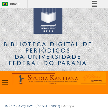
BRASIL
Simplifique!
Comunica BR
Participe
Acesso à informação
Legislação
BIBLIOTECA DIGITAL
DE
Canais
PERIÓDICOS
DA UNIVERSIDADE
FEDERAL DO PARANÁ
INÍCIO
/
ARQUIVOS
/
V. 5 N. 1 (2003)
/
Artigos