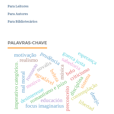
Para Leitores
Para Autores
Para Bibliotecários
PALAVRAS-CHAVE
guerra justa
esperança
prudência
motivação
sabedoria
realismo
novalis
imperativo categórico.
rousseau
música
criticismo
belo
beleza
agradável
mal moral
sistema
disciplina
motivo
romantismo e juízo
contemplação
preconceito
desinteresse
desejo.
educación
libertad
focus imaginarius