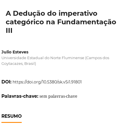
A Dedução do imperativo
categórico na Fundamentação
III
Julio Esteves
Universidade Estadual do Norte Fluminense (Campos dos
Goytacazes, Brasil)
DOI:
https://doi.org/10.5380/sk.v5i1.91801
Palavras-chave:
sem palavras-chave
RESUMO