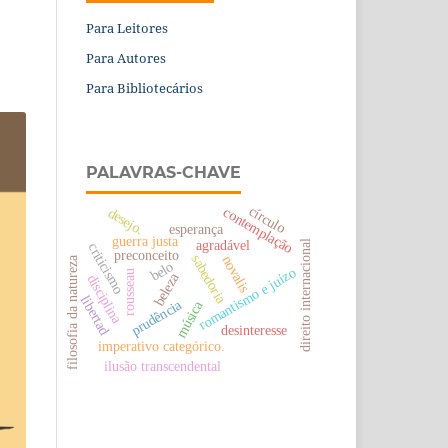
Para Leitores
Para Autores
Para Bibliotecários
PALAVRAS-CHAVE
círculo
contemplação
desejo.
esperança
guerra justa
agradável
direito internacional
criticismo
preconceito
sabedoria
novalis
filosofia da natureza
belo
romantismo e juízo
rousseau
beleza
disciplina
libertad
prudência
música
desinteresse
imperativo categórico.
ilusão transcendental