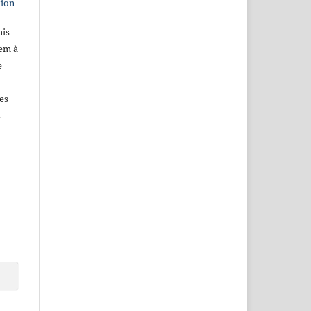
tion
ais
dem à
e
es
s