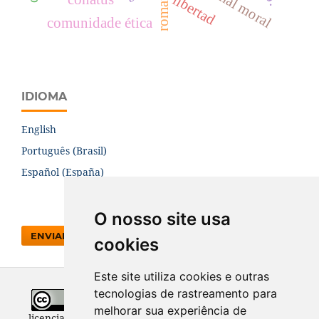
mal moral
libertad
comunidade ética
IDIOMA
English
Português (Brasil)
Español (España)
O nosso site usa
ENVIAR SUBMISSÃO
cookies
Este site utiliza cookies e outras
tecnologias de rastreamento para
Todo o conteúdo desta revista está
melhorar sua experiência de
licenciado sob a
Licença
Internacional Creative