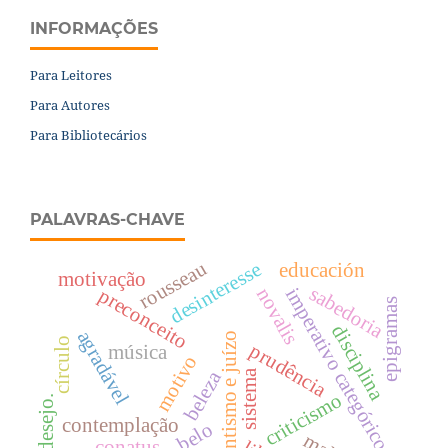
INFORMAÇÕES
Para Leitores
Para Autores
Para Bibliotecários
PALAVRAS-CHAVE
rousseau
desinteresse
educación
motivação
sabedoria
novalis
imperativo categórico.
preconceito
epigramas
disciplina
agradável
romantismo e juízo
círculo
prudência
música
motivo
beleza
sistema
criticismo
desejo.
contemplação
belo
conatus