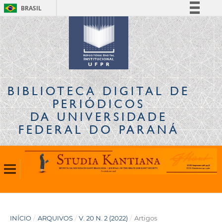
BRASIL
Simplifique!
Comunica BR
Participe
Acesso à informação
Legislação
BIBLIOTECA DIGITAL
DE
Canais
PERIÓDICOS
DA UNIVERSIDADE
FEDERAL DO PARANÁ
INÍCIO
/
ARQUIVOS
/
V. 20 N. 2 (2022)
/
Artigos