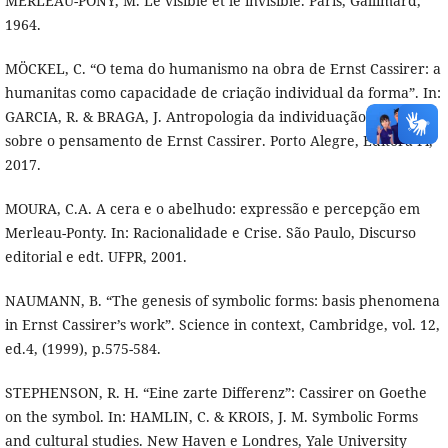
MERLEAU-PONY, M. Le visible et le invisible. Paris, Gallimard,
1964.
MÖCKEL, C. “O tema do humanismo na obra de Ernst Cassirer: a
humanitas como capacidade de criação individual da forma”. In:
GARCIA, R. & BRAGA, J. Antropologia da individuação: estudos
sobre o pensamento de Ernst Cassirer. Porto Alegre, Editora Fi,
2017.
MOURA, C.A. A cera e o abelhudo: expressão e percepção em
Merleau-Ponty. In: Racionalidade e Crise. São Paulo, Discurso
editorial e edt. UFPR, 2001.
NAUMANN, B. “The genesis of symbolic forms: basis phenomena
in Ernst Cassirer’s work”. Science in context, Cambridge, vol. 12,
ed.4, (1999), p.575-584.
STEPHENSON, R. H. “Eine zarte Differenz”: Cassirer on Goethe
on the symbol. In: HAMLIN, C. & KROIS, J. M. Symbolic Forms
and cultural studies. New Haven e Londres, Yale University