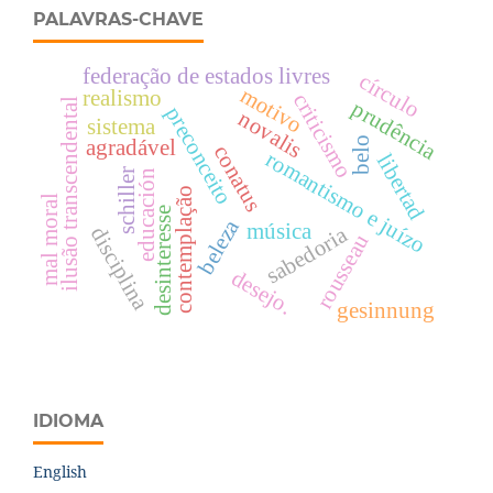
PALAVRAS-CHAVE
federação de estados livres
círculo
motivo
realismo
criticismo
ilusão transcendental
prudência
preconceito
novalis
sistema
belo
agradável
conatus
romantismo e juízo
libertad
schiller
educación
contemplação
mal moral
desinteresse
beleza
música
sabedoria
disciplina
rousseau
desejo.
gesinnung
IDIOMA
English