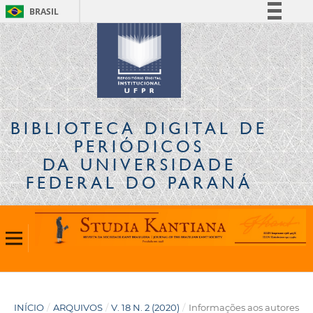
BRASIL
Simplifique!
Comunica BR
Participe
Acesso à informação
Legislação
BIBLIOTECA DIGITAL
DE
Canais
PERIÓDICOS
DA UNIVERSIDADE
FEDERAL DO PARANÁ
INÍCIO
/
ARQUIVOS
/
V. 18 N. 2 (2020)
/
Informações aos autores