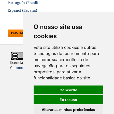
Português (Brasil)
Español (España)
O nosso site usa
ENVIAR SUBMISSÃO
cookies
Este site utiliza cookies e outras
tecnologias de rastreamento para
Todo o conteúdo desta revista está
melhorar sua experiência de
licenciado sob a
Licença
Internacional Creative
navegação para os seguintes
Commons 4.0 (CC BY 4.0)
propósitos:
para ativar a
funcionalidade básica do site
.
Concordo
Eu recuso
Alterar as minhas preferências