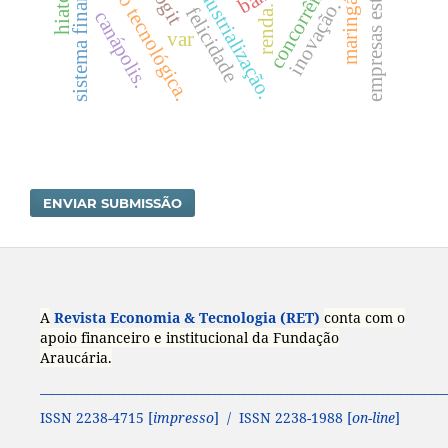
empresas estrangeiras.
difusão tecnológica.
desindustrialização.
sistema financeiro
concorrência
logit
maringá
inovação.
felicidade
renda.
canápolis.
var
ENVIAR SUBMISSÃO
A
Revista Economia & Tecnologia (RET)
conta com o
apoio financeiro e institucional da Fundação
Araucária.
____________________________________________________________________
ISSN 2238-4715 [
impresso
] / ISSN 2238-1988 [
on-line
]