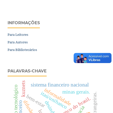
INFORMAÇÕES
Para Leitores
Para Autores
Para Bibliotecários
PALAVRAS-CHAVE
kuznets
sistema financeiro nacional
hiato tecnológico
informalidade
minas gerais.
itaú/unibanco
bem-estar
banco do brasil.