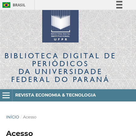
BRASIL
Simplifique!
Comunica BR
Participe
Acesso à informação
Legislação
BIBLIOTECA DIGITAL
DE
Canais
PERIÓDICOS
DA UNIVERSIDADE
FEDERAL DO PARANÁ
REVISTA ECONOMIA & TECNOLOGIA
INÍCIO
/
Acesso
Acesso