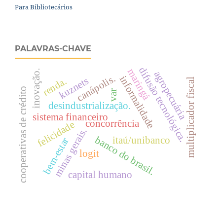
Para Bibliotecários
PALAVRAS-CHAVE
difusão tecnológica.
maringá
inovação.
agropecuária
canápolis.
informalidade
kuznets
renda.
multiplicador fiscal
cooperativas de crédito
var
desindustrialização.
sistema financeiro
concorrência
felicidade
minas gerais.
banco do brasil.
itaú/unibanco
bem-estar
logit
capital humano