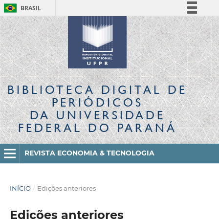
BRASIL
Simplifique!
Comunica BR
Participe
Acesso à informação
Legislação
BIBLIOTECA DIGITAL
DE
Canais
PERIÓDICOS
DA UNIVERSIDADE
FEDERAL DO PARANÁ
REVISTA ECONOMIA & TECNOLOGIA
INÍCIO
/
Edições anteriores
Edições anteriores