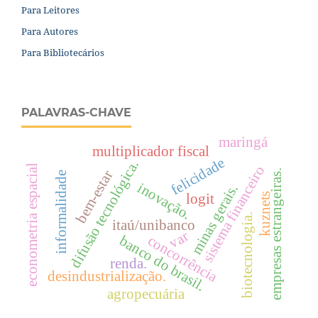
Para Leitores
Para Autores
Para Bibliotecários
PALAVRAS-CHAVE
maringá
multiplicador fiscal
felicidade
difusão tecnológica.
econometria espacial
sistema financeiro
bem-estar
empresas estrangeiras.
informalidade
inovação.
minas gerais.
kuznets
logit
biotecnologia.
itaú/unibanco
var
banco do brasil.
concorrência
renda.
desindustrialização.
agropecuária