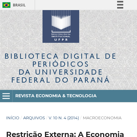
BRASIL
Simplifique!
Comunica BR
Participe
Acesso à informação
Legislação
BIBLIOTECA DIGITAL
DE
Canais
PERIÓDICOS
DA UNIVERSIDADE
FEDERAL DO PARANÁ
REVISTA ECONOMIA & TECNOLOGIA
INÍCIO
/
ARQUIVOS
/
V. 10 N. 4 (2014)
/
MACROECONOMIA
Restrição Externa: A Economia