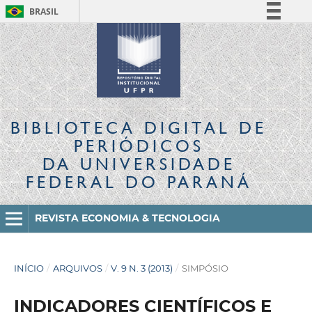
BRASIL
Simplifique!
Comunica BR
Participe
Acesso à informação
Legislação
BIBLIOTECA DIGITAL
DE
Canais
PERIÓDICOS
DA UNIVERSIDADE
FEDERAL DO PARANÁ
REVISTA ECONOMIA & TECNOLOGIA
INÍCIO
/
ARQUIVOS
/
V. 9 N. 3 (2013)
/
SIMPÓSIO
INDICADORES CIENTÍFICOS E