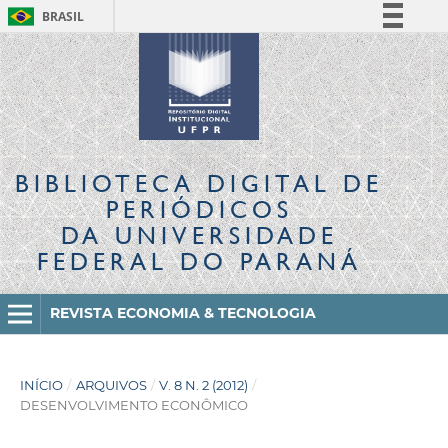
BRASIL
Simplifique!
Comunica BR
Participe
Acesso à informação
Legislação
BIBLIOTECA DIGITAL
DE
Canais
PERIÓDICOS
DA UNIVERSIDADE
FEDERAL DO PARANÁ
REVISTA ECONOMIA & TECNOLOGIA
INÍCIO
/
ARQUIVOS
/
V. 8 N. 2 (2012)
/
DESENVOLVIMENTO ECONÔMICO