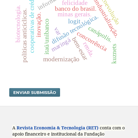
desindustrialização.
cooperativas de crédito
coevolução
felicidade
biotecnologia.
banco do brasil.
políticas anticíclicas.
minas gerais.
inovação.
difusão tecnológica.
logit
itaú/unibanco
canápolis.
var
concorrência
bem-estar
maringá
renda.
kuznets
modernização
ENVIAR SUBMISSÃO
A
Revista Economia & Tecnologia (RET)
conta com o
apoio financeiro e institucional da Fundação