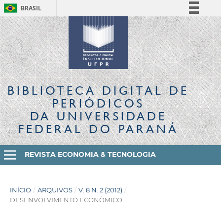
BRASIL
Simplifique!
Comunica BR
Participe
Acesso à informação
Legislação
BIBLIOTECA DIGITAL
DE
Canais
PERIÓDICOS
DA UNIVERSIDADE
FEDERAL DO PARANÁ
REVISTA ECONOMIA & TECNOLOGIA
INÍCIO
/
ARQUIVOS
/
V. 8 N. 2 (2012)
/
DESENVOLVIMENTO ECONÔMICO