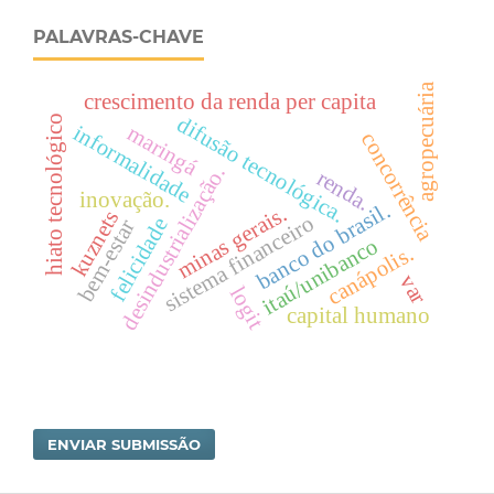
PALAVRAS-CHAVE
agropecuária
crescimento da renda per capita
difusão tecnológica.
hiato tecnológico
informalidade
maringá
concorrência
desindustrialização.
renda.
inovação.
banco do brasil.
minas gerais.
kuznets
sistema financeiro
felicidade
bem-estar
itaú/unibanco
canápolis.
var
logit
capital humano
ENVIAR SUBMISSÃO