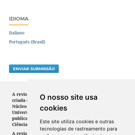
IDIOMA
Italiano
Português (Brasil)
ENVIAR SUBMISSÃO
A revista RELEGENS THRÉSKEIA ISSN: 2317-3688 foi
O nosso site usa
criada em 2012. Veículo de divulgação científica do
Núcleo de Pesquisa em Religião (NUPPER) da
cookies
Universidade Federal do Paraná, destinava-se a
publicar trabalhos científicos originais nas áreas de
Este site utiliza cookies e outras
Ciências Sociais, Humanas e da Religião.
tecnologias de rastreamento para
A revista RELEGENS THRÉSKEIA ISSN: 2317-