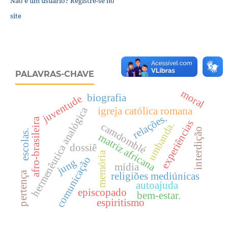
Não é um usuário? Registre-se no
site
PALAVRAS-CHAVE
moral
biografia
juventude
hermenêutica analógica
igreja católica romana
relações.
afro-brasileira
experiências
umbanda.
camdomblé
interdição
escolas.
matriz africana
dossiê
memória
comunicação
jung
mídia
pertença
religiões mediúnicas
autoajuda
episcopado
bem-estar.
espiritismo