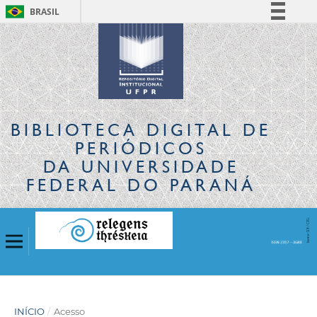
BRASIL
Simplifique!
Comunica BR
Participe
Acesso à informação
Legislação
BIBLIOTECA DIGITAL
DE
Canais
PERIÓDICOS
DA UNIVERSIDADE
FEDERAL DO PARANÁ
INÍCIO
/
Acesso