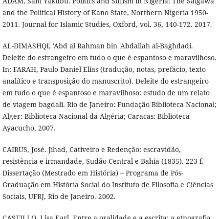
ADAM, Sani Yakubu. Politics and Sufism in Nigeria: The Salgawa
and the Political History of Kano State, Northern Nigeria 1950-
2011. Journal for Islamic Studies, Oxford, vol. 36, 140-172. 2017.
AL-DIMASHQI, 'Abd al Rahman bin 'Abdallah al-Baghdadi.
Deleite do estrangeiro em tudo o que é espantoso e maravilhoso.
In: FARAH, Paulo Daniel Elias (tradução, notas, prefácio, texto
analítico e transposição do manuscrito). Deleite do estrangeiro
em tudo o que é espantoso e maravilhoso: estudo de um relato
de viagem bagdali. Rio de Janeiro: Fundação Biblioteca Nacional;
Alger: Biblioteca Nacional da Algéria; Caracas: Biblioteca
Ayacucho, 2007.
CAIRUS, José. Jihad, Cativeiro e Redenção: escravidão,
resistência e irmandade, Sudão Central e Bahia (1835). 223 f.
Dissertação (Mestrado em História) – Programa de Pós-
Graduação em História Social do Instituto de Filosofia e Ciências
Sociais, UFRJ, Rio de Janeiro. 2002.
CASTILLO, Lisa Earl. Entre a oralidade e a escrita: a etnografia