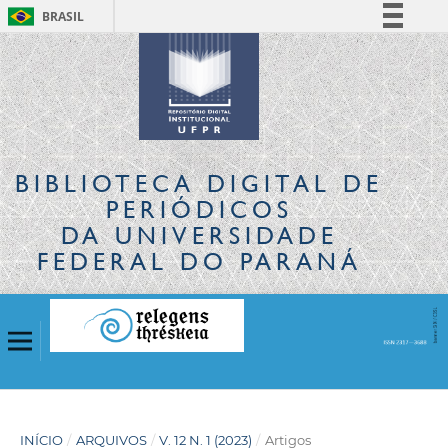
BRASIL
Simplifique!
Comunica BR
Participe
Acesso à informação
Legislação
BIBLIOTECA DIGITAL
DE
Canais
PERIÓDICOS
DA UNIVERSIDADE
FEDERAL DO PARANÁ
INÍCIO
/
ARQUIVOS
/
V. 12 N. 1 (2023)
/
Artigos