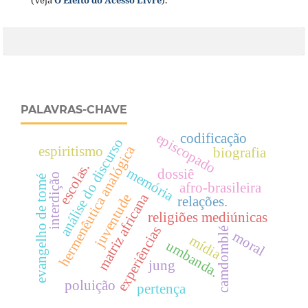
PALAVRAS-CHAVE
episcopado
codificação
análise do discurso
hermenêutica analógica
espiritismo
biografia
escolas.
memória
dossiê
interdição
evangelho de tomé
afro-brasileira
matriz africana
juventude
relações.
religiões mediúnicas
experiências
camdomblé
moral
mídia
umbanda.
jung
poluição
pertença