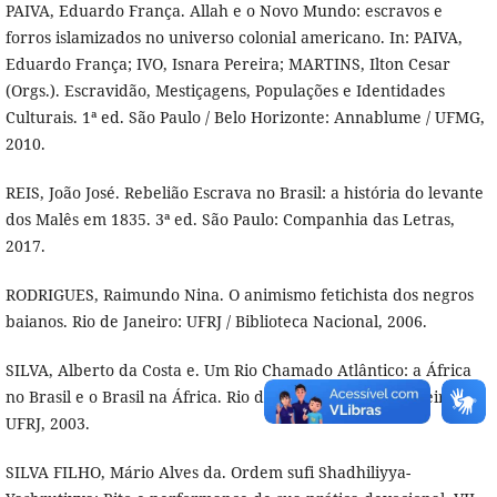
PAIVA, Eduardo França. Allah e o Novo Mundo: escravos e
forros islamizados no universo colonial americano. In: PAIVA,
Eduardo França; IVO, Isnara Pereira; MARTINS, Ilton Cesar
(Orgs.). Escravidão, Mestiçagens, Populações e Identidades
Culturais. 1ª ed. São Paulo / Belo Horizonte: Annablume / UFMG,
2010.
REIS, João José. Rebelião Escrava no Brasil: a história do levante
dos Malês em 1835. 3ª ed. São Paulo: Companhia das Letras,
2017.
RODRIGUES, Raimundo Nina. O animismo fetichista dos negros
baianos. Rio de Janeiro: UFRJ / Biblioteca Nacional, 2006.
SILVA, Alberto da Costa e. Um Rio Chamado Atlântico: a África
no Brasil e o Brasil na África. Rio de Janeiro: Nova Fronteira,
UFRJ, 2003.
SILVA FILHO, Mário Alves da. Ordem sufi Shadhiliyya-