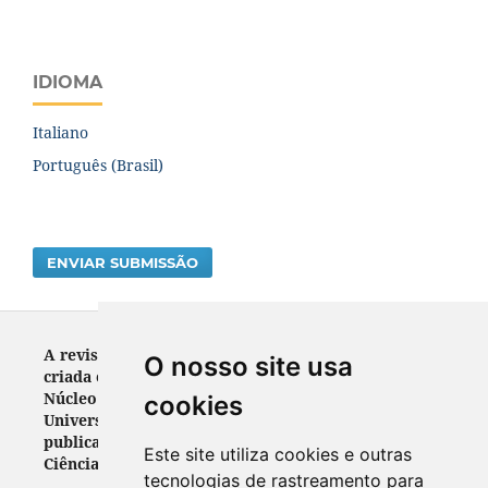
IDIOMA
Italiano
Português (Brasil)
ENVIAR SUBMISSÃO
A revista RELEGENS THRÉSKEIA ISSN: 2317-3688 foi
O nosso site usa
criada em 2012. Veículo de divulgação científica do
Núcleo de Pesquisa em Religião (NUPPER) da
cookies
Universidade Federal do Paraná, destinava-se a
publicar trabalhos científicos originais nas áreas de
Este site utiliza cookies e outras
Ciências Sociais, Humanas e da Religião.
tecnologias de rastreamento para