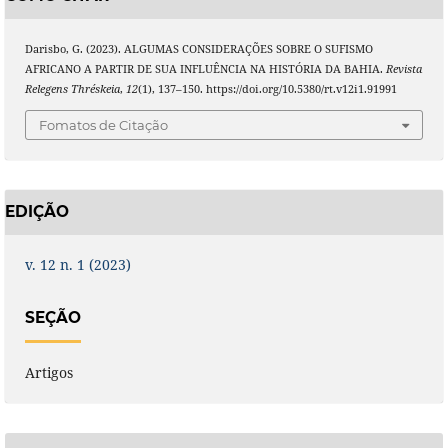
Darisbo, G. (2023). ALGUMAS CONSIDERAÇÕES SOBRE O SUFISMO
AFRICANO A PARTIR DE SUA INFLUÊNCIA NA HISTÓRIA DA BAHIA.
Revista
Relegens Thréskeia
,
12
(1), 137–150. https://doi.org/10.5380/rt.v12i1.91991
Fomatos de Citação
EDIÇÃO
v. 12 n. 1 (2023)
SEÇÃO
Artigos