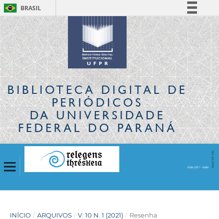
BRASIL
Simplifique!
Comunica BR
Participe
Acesso à informação
Legislação
BIBLIOTECA DIGITAL
DE
Canais
PERIÓDICOS
DA UNIVERSIDADE
FEDERAL DO PARANÁ
INÍCIO
/
ARQUIVOS
/
V. 10 N. 1 (2021)
/
Resenha