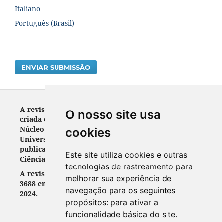
Italiano
Português (Brasil)
ENVIAR SUBMISSÃO
A revista RELEGENS THRÉSKEIA ISSN: 2317-3688 foi
O nosso site usa
criada em 2012. Veículo de divulgação científica do
Núcleo de Pesquisa em Religião (NUPPER) da
cookies
Universidade Federal do Paraná, destinava-se a
publicar trabalhos científicos originais nas áreas de
Este site utiliza cookies e outras
Ciências Sociais, Humanas e da Religião.
tecnologias de rastreamento para
A revista RELEGENS THRÉSKEIA ISSN: 2317-
melhorar sua experiência de
3688 encerrou suas atividades em 26 de março de
navegação para os seguintes
2024.
propósitos:
para ativar a
funcionalidade básica do site
.