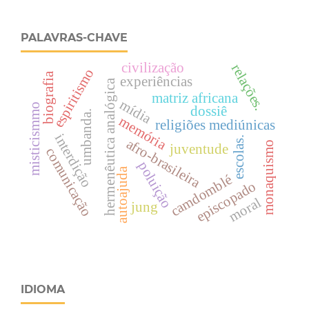
PALAVRAS-CHAVE
civilização
relações.
espiritismo
biografia
experiências
hermenêutica analógica
matriz africana
mídia
misticismmo
dossiê
umbanda.
memória
religiões mediúnicas
interdição
escolas.
afro-brasileira
monaquismo
juventude
comunicação
poluição
autoajuda
camdomblé
episcopado
moral
jung
IDIOMA