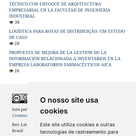
TÉCNICO CON ENFOQUE DE ARQUITECTURA
EMPRESARIAL EN LA FACULTAD DE INGENIERÍA
INDUSTRIAL
38
LOGÍSTICA PARA ROTAS DE DISTRIBUIÇÃO: UM ESTUDO
DE CASO
28
PROPUESTA DE MEJORA DE LA GESTIÓN DE LA
INFORMACIÓN RELACIONADA A INVENTARIOS EN LA
EMPRESA LABORATORIOS FARMACÉUTICOS AICA
26
O nosso site usa
Este periódico está licenciado com uma
Licença Creative
cookies
Commons - Atribuição - NãoComercial 4.0 Internacional
Este site utiliza cookies e outras
Rev. Lat.-Am. Inov. Eng. Prod. [ReLAInEP], Curitiba (PR),
Brasil
tecnologias de rastreamento para