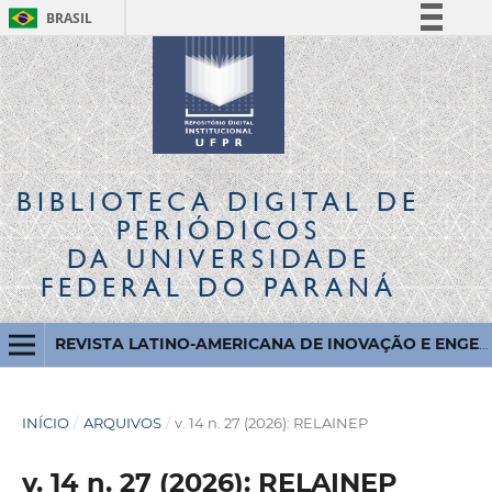
BRASIL
Simplifique!
Comunica BR
Participe
Acesso à informação
Legislação
BIBLIOTECA DIGITAL
DE
Canais
PERIÓDICOS
DA UNIVERSIDADE
FEDERAL DO PARANÁ
REVISTA LATINO-AMERICANA DE INOVAÇÃO E ENGENHARIA DE PRODUÇÃO
INÍCIO
/
ARQUIVOS
/
v. 14 n. 27 (2026): RELAINEP
v. 14 n. 27 (2026): RELAINEP