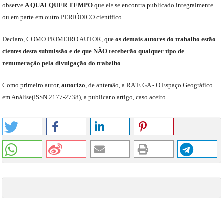
observe
A QUALQUER TEMPO
que
ele
se encontra publicado integralmente
ou em parte em outro
PERIÓDICO
científico.
Declaro
,
COMO PRIMEIRO AUTOR
,
que
os
demais
autores do trabalho estão
cientes de
sta
submiss
ão e
de
que
NÃO
receberão qualquer tipo de
remuneração pela divulgação do trabalho
.
C
omo primeiro autor
,
a
utorizo
,
de antemão,
a RA’E GA -
O Espaço Geográfico
em Análise
(
ISSN 2177-2738
)
,
a publicar o artigo, caso aceito.