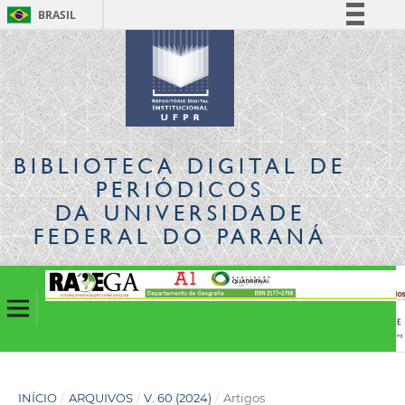
BRASIL
Simplifique!
Comunica BR
Participe
Acesso à informação
Legislação
BIBLIOTECA DIGITAL
DE
Canais
PERIÓDICOS
DA UNIVERSIDADE
FEDERAL DO PARANÁ
INÍCIO
/
ARQUIVOS
/
V. 60 (2024)
/
Artigos