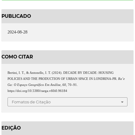
PUBLICADO
2024-08-28
COMO CITAR
Bertini, I. T., & Antonello, I. T. (2024). DECADE BY DECADE: HOUSING
POLICIES AND THE PRODUCTION OF URBAN SPACE IN LONDRINA-PR.
Ra’e
Ga: O Espaço Geográfico Em Análise
,
60
, 70–91.
https://doi.org/10.5380/raega.v60i0.96184
Fomatos de Citação
EDIÇÃO