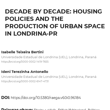
DECADE BY DECADE: HOUSING
POLICIES AND THE
PRODUCTION OF URBAN SPACE
IN LONDRINA-PR
Isabelle Teixeira Bertini
Universidade Estadual de Londrina (UEL), Londrina, Paraná
https://orcid.org/0000-0002-1419-7655
Ideni Terezinha Antonello
Universidade Estadual de Londrina (UEL), Londrina, Paraná
https://orcid.org/0000-0002-6147-4731
DOI:
https://doi.org/10.5380/raega.v60i0.96184
Palavras-chave: