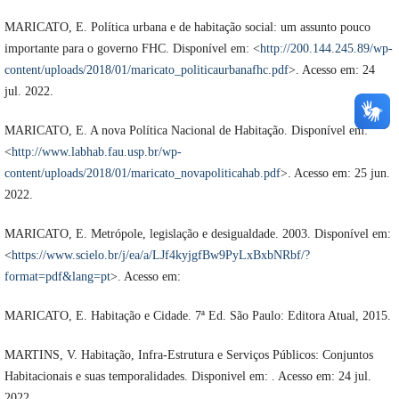
MARICATO, E. Política urbana e de habitação social: um assunto pouco
importante para o governo FHC. Disponível em: <
http://200.144.245.89/wp-
content/uploads/2018/01/maricato_politicaurbanafhc.pdf
>. Acesso em: 24
jul. 2022.
MARICATO, E. A nova Política Nacional de Habitação. Disponível em:
<
http://www.labhab.fau.usp.br/wp-
content/uploads/2018/01/maricato_novapoliticahab.pdf
>. Acesso em: 25 jun.
2022.
MARICATO, E. Metrópole, legislação e desigualdade. 2003. Disponível em:
<
https://www.scielo.br/j/ea/a/LJf4kyjgfBw9PyLxBxbNRbf/?
format=pdf&lang=pt
>. Acesso em:
MARICATO, E. Habitação e Cidade. 7ª Ed. São Paulo: Editora Atual, 2015.
MARTINS, V. Habitação, Infra-Estrutura e Serviços Públicos: Conjuntos
Habitacionais e suas temporalidades. Disponivel em: . Acesso em: 24 jul.
2022.