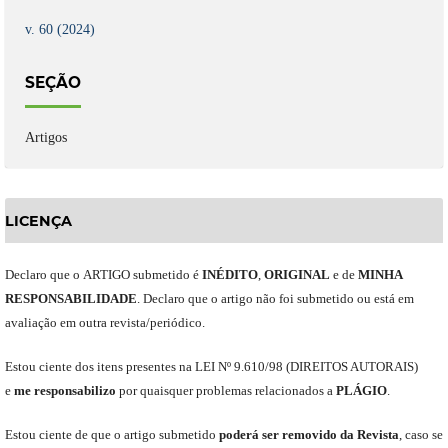
v. 60 (2024)
SEÇÃO
Artigos
LICENÇA
Declaro
que o
ARTIGO
submetido
é
INÉDITO
,
ORIGINAL
e
de
MINHA
RESPONSABILIDADE
.
Declaro que o artigo não foi submetido ou está em
avaliação em outra revista/periódico.
Est
ou
ciente dos itens presentes na LEI Nº 9.610
/
98 (DIREITOS AUTORAIS)
e
me
responsabili
z
o
por quaisquer problemas relacionados a
PLÁGIO
.
E
stou
ciente de que o artigo submetido
poderá ser removido da Revista
,
caso se