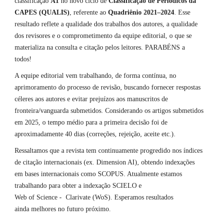
classificação
A1
no novo ciclo de
Classificação de Periódicos da
CAPES (QUALIS)
, referente ao
Quadriênio 2021–2024
. Esse
resultado reflete a qualidade dos trabalhos dos autores, a qualidade
dos revisores e o comprometimento da equipe editorial, o que se
materializa na consulta e citação pelos leitores. PARABÉNS a
todos!
A equipe editorial vem trabalhando, de forma contínua, no
aprimoramento do processo de revisão, buscando fornecer respostas
céleres aos autores e evitar prejuízos aos manuscritos de
fronteira/vanguarda submetidos. Considerando os artigos submetidos
em 2025, o tempo médio para a primeira decisão foi de
aproximadamente 40 dias (correções, rejeição, aceite etc.).
Ressaltamos que a revista tem continuamente progredido nos índices
de citação internacionais (ex. Dimension AI), obtendo indexações
em bases internacionais como SCOPUS. Atualmente estamos
trabalhando para obter a indexação SCIELO e
Web of Science - Clarivate (WoS). Esperamos resultados
ainda melhores no futuro próximo.