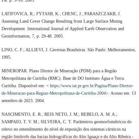
PR. p. 5–18. 2005.
LATIFOVICA, R.; FYTASB, K.; CHENC, J.; PARASZCZAKB, J.
Assessing Land Cover Change Resulting from Large Surface Mining
Development. International Journal of Applied Earth Observation and
Geoinformation, 7, p. 29-48. 2005.
LINO, C. F.; ALLIEVI, J. Cavernas Brasileiras. São Paulo: Melhoramentos,
1995.
MINEROPAR. Plano Diretor de Mineração (PDM) para a Região
Metropolitana de Curitiba (RMC). Base de DO Instituto Água e Terra.
Curitiba. Disponível em: <
https://www.iat.pr.gov.br/Pagina/Plano-Diretor-
de-Mineracao-para-Regiao-Metropolitana-de-Curitiba-2004
>. Acesso em: 13
setembro de 2023. 2004.
NASCIMENTO, E. R.; REIS NETO, J. M.; REBELO, A. M. A.;
SAMPAIO, T. V. M.; SILVEIRA, C. T. Parâmetros geomorfométricos do
relevo no entendimento do nível de exposição dos sistemas cársticos na
região limítrofe das bacias hidrográficas do Alto Iguaçu e do Alto Ribeira -