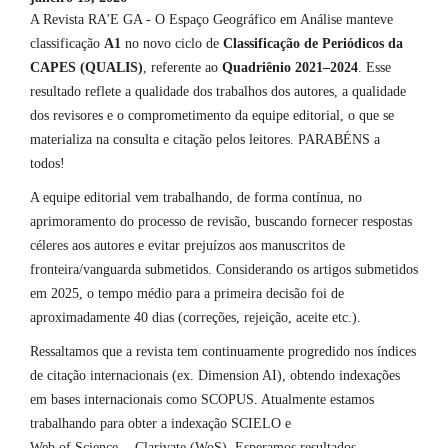
A Revista RA'E GA - O Espaço Geográfico em Análise manteve
classificação
A1
no novo ciclo de
Classificação de Periódicos da
CAPES (QUALIS)
, referente ao
Quadriênio 2021–2024
. Esse
resultado reflete a qualidade dos trabalhos dos autores, a qualidade
dos revisores e o comprometimento da equipe editorial, o que se
materializa na consulta e citação pelos leitores. PARABÉNS a
todos!
A equipe editorial vem trabalhando, de forma contínua, no
aprimoramento do processo de revisão, buscando fornecer respostas
céleres aos autores e evitar prejuízos aos manuscritos de
fronteira/vanguarda submetidos. Considerando os artigos submetidos
em 2025, o tempo médio para a primeira decisão foi de
aproximadamente 40 dias (correções, rejeição, aceite etc.).
Ressaltamos que a revista tem continuamente progredido nos índices
de citação internacionais (ex. Dimension AI), obtendo indexações
em bases internacionais como SCOPUS. Atualmente estamos
trabalhando para obter a indexação SCIELO e
Web of Science - Clarivate (WoS). Esperamos resultados