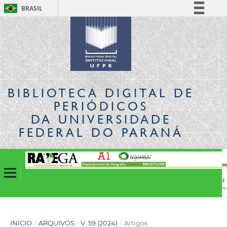
BRASIL
Simplifique!
Comunica BR
Participe
Acesso à informação
Legislação
BIBLIOTECA DIGITAL
DE
Canais
PERIÓDICOS
DA UNIVERSIDADE
FEDERAL DO PARANÁ
INÍCIO
/
ARQUIVOS
/
V. 59 (2024)
/
Artigos