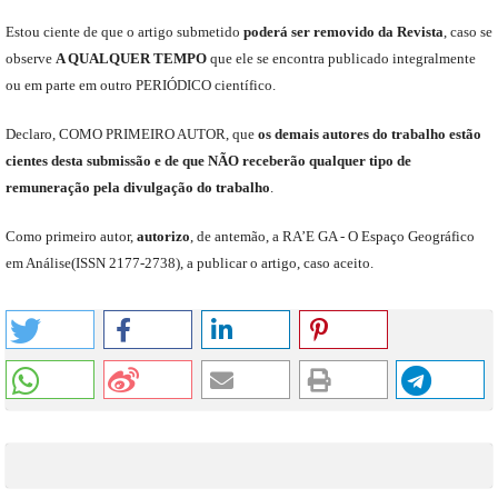
E
stou
ciente de que o artigo submetido
poderá ser removido da Revista
,
caso se
observe
A QUALQUER TEMPO
que
ele
se encontra publicado integralmente
ou em parte em outro
PERIÓDICO
científico.
Declaro
,
COMO PRIMEIRO AUTOR
,
que
os
demais
autores do trabalho estão
cientes de
sta
submiss
ão e
de
que
NÃO
receberão qualquer tipo de
remuneração pela divulgação do trabalho
.
C
omo primeiro autor
,
a
utorizo
,
de antemão,
a RA’E GA -
O Espaço Geográfico
em Análise
(
ISSN 2177-2738
)
,
a publicar o artigo, caso aceito.