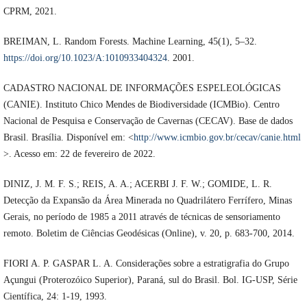
CPRM, 2021.
BREIMAN, L. Random Forests. Machine Learning, 45(1), 5–32.
https://doi.org/10.1023/A:1010933404324
. 2001.
CADASTRO NACIONAL DE INFORMAÇÕES ESPELEOLÓGICAS
(CANIE). Instituto Chico Mendes de Biodiversidade (ICMBio). Centro
Nacional de Pesquisa e Conservação de Cavernas (CECAV). Base de dados
Brasil. Brasília. Disponível em: <
http://www.icmbio.gov.br/cecav/canie.html
>. Acesso em: 22 de fevereiro de 2022.
DINIZ, J. M. F. S.; REIS, A. A.; ACERBI J. F. W.; GOMIDE, L. R.
Detecção da Expansão da Área Minerada no Quadrilátero Ferrífero, Minas
Gerais, no período de 1985 a 2011 através de técnicas de sensoriamento
remoto. Boletim de Ciências Geodésicas (Online), v. 20, p. 683-700, 2014.
FIORI A. P. GASPAR L. A. Considerações sobre a estratigrafia do Grupo
Açungui (Proterozóico Superior), Paraná, sul do Brasil. Bol. IG-USP, Série
Científica, 24: 1-19, 1993.