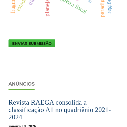
paradigmas
guerra fiscal
ENVIAR SUBMISSÃO
ANÚNCIOS
Revista RAEGA consolida a
classificação A1 no quadriênio 2021-
2024
janeiro 19, 2026