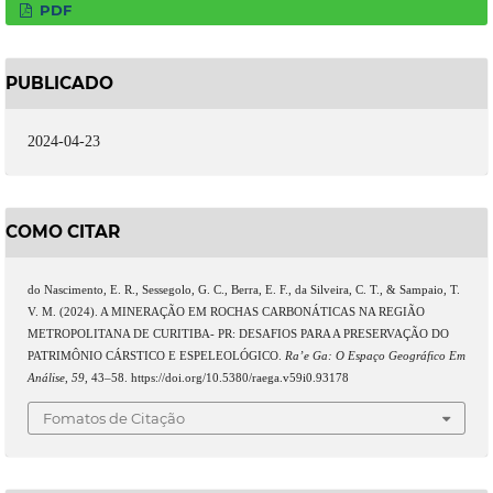
PDF
PUBLICADO
2024-04-23
COMO CITAR
do Nascimento, E. R., Sessegolo, G. C., Berra, E. F., da Silveira, C. T., & Sampaio, T.
V. M. (2024). A MINERAÇÃO EM ROCHAS CARBONÁTICAS NA REGIÃO
METROPOLITANA DE CURITIBA- PR: DESAFIOS PARA A PRESERVAÇÃO DO
PATRIMÔNIO CÁRSTICO E ESPELEOLÓGICO.
Ra’e Ga: O Espaço Geográfico Em
Análise
,
59
, 43–58. https://doi.org/10.5380/raega.v59i0.93178
Fomatos de Citação