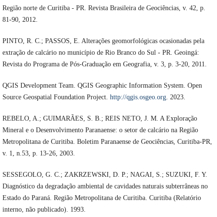
Região norte de Curitiba - PR. Revista Brasileira de Geociências, v. 42, p.
81-90, 2012.
PINTO, R. C.; PASSOS, E. Alterações geomorfológicas ocasionadas pela
extração de calcário no município de Rio Branco do Sul - PR. Geoingá:
Revista do Programa de Pós-Graduação em Geografia, v. 3, p. 3-20, 2011.
QGIS Development Team. QGIS Geographic Information System. Open
Source Geospatial Foundation Project.
http://qgis.osgeo.org
. 2023.
REBELO, A.; GUIMARÃES, S. B.; REIS NETO, J. M. A Exploração
Mineral e o Desenvolvimento Paranaense: o setor de calcário na Região
Metropolitana de Curitiba. Boletim Paranaense de Geociências, Curitiba-PR,
v. 1, n.53, p. 13-26, 2003.
SESSEGOLO, G. C.; ZAKRZEWSKI, D. P.; NAGAI, S.; SUZUKI, F. Y.
Diagnóstico da degradação ambiental de cavidades naturais subterrâneas no
Estado do Paraná. Região Metropolitana de Curitiba. Curitiba (Relatório
interno, não publicado). 1993.