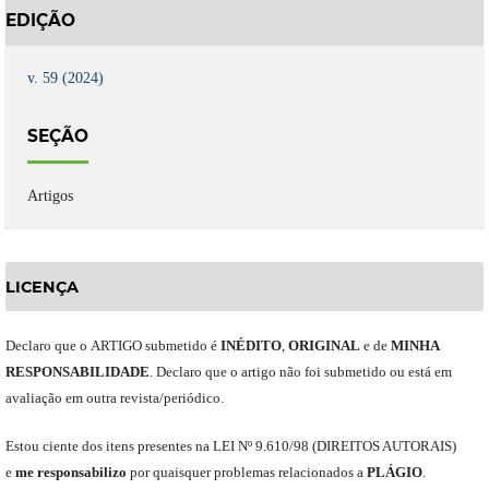
EDIÇÃO
v. 59 (2024)
SEÇÃO
Artigos
LICENÇA
Declaro
que o
ARTIGO
submetido
é
INÉDITO
,
ORIGINAL
e
de
MINHA
RESPONSABILIDADE
.
Declaro que o artigo não foi submetido ou está em
avaliação em outra revista/periódico.
Est
ou
ciente dos itens presentes na LEI Nº 9.610
/
98 (DIREITOS AUTORAIS)
e
me
responsabili
z
o
por quaisquer problemas relacionados a
PLÁGIO
.