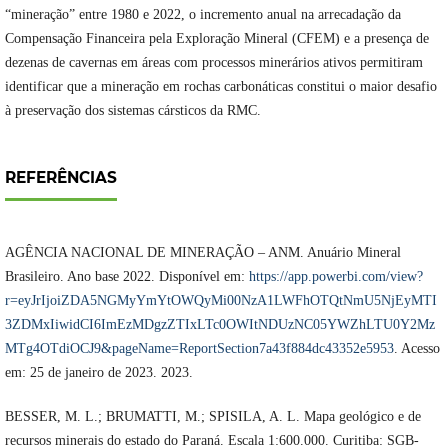
“mineração” entre 1980 e 2022, o incremento anual na arrecadação da
Compensação Financeira pela Exploração Mineral (CFEM) e a presença de
dezenas de cavernas em áreas com processos minerários ativos permitiram
identificar que a mineração em rochas carbonáticas constitui o maior desafio
à preservação dos sistemas cársticos da RMC.
REFERÊNCIAS
AGÊNCIA NACIONAL DE MINERAÇÃO – ANM. Anuário Mineral
Brasileiro. Ano base 2022. Disponível em:
https://app.powerbi.com/view?
r=eyJrIjoiZDA5NGMyYmYtOWQyMi00NzA1LWFhOTQtNmU5NjEyMTI
3ZDMxIiwidCI6ImEzMDgzZTIxLTc0OWItNDUzNC05YWZhLTU0Y2Mz
MTg4OTdiOCJ9&pageName=ReportSection7a43f884dc43352e5953
. Acesso
em: 25 de janeiro de 2023. 2023.
BESSER, M. L.; BRUMATTI, M.; SPISILA, A. L. Mapa geológico e de
recursos minerais do estado do Paraná. Escala 1:600.000. Curitiba: SGB-