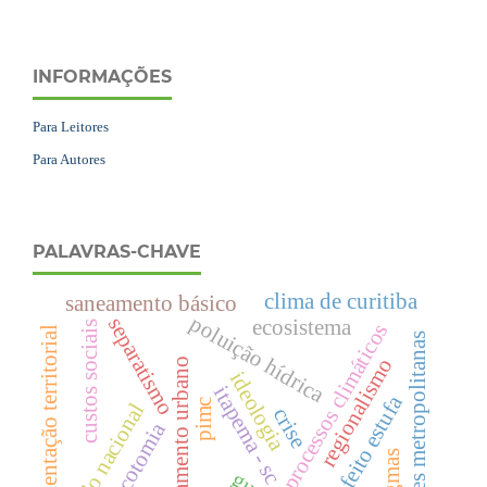
INFORMAÇÕES
Para Leitores
Para Autores
PALAVRAS-CHAVE
clima de curitiba
saneamento básico
poluição hídrica
separatismo
ecosistema
custos sociais
processos climáticos
fragmentação territorial
regiões metropolitanas
regionalismo
planejamento urbano
ideologia
itapema - sc
efeito estufa
pimc
estado nacional
crise
dicotomia