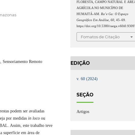
FLORESTA, CAMPO NATURAL E ÁRE
AGRÍCOLA NO MUNICÍPIO DE
HUMAITÁ-AM.
Ra’e Ga: O Espaço
Amazonas
Geográfico Em Análise
,
60
, 45–69.
https://doi.org/10.5380/raega.v60i0.9309
Fomatos de Citação
a, Sensoriamento Remoto
EDIÇÃO
v. 60 (2024)
SEÇÃO
orestas podem ser avaliadas
Artigos
seja por medidas
in loco
ou
AL. Assim, este trabalho teve
a superfície em área de