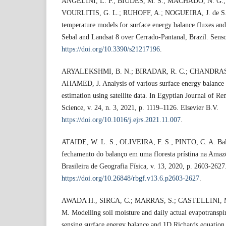
ANGELINI, L. P.; BIUDES, M. S.; MACHADO, N. G.; 
VOURLITIS, G. L.; RUHOFF, A.; NOGUEIRA, J. de S. 
temperature models for surface energy balance fluxes and
Sebal and Landsat 8 over Cerrado‐Pantanal, Brazil. Senso
https://doi.org/10.3390/s21217196
.
ARYALEKSHMI, B. N.; BIRADAR, R. C.; CHAND
AHAMED, J. Analysis of various surface energy balance 
estimation using satellite data. In Egyptian Journal of 
Science, v. 24, n. 3, 2021, p. 1119–1126. Elsevier B.V.
https://doi.org/10.1016/j.ejrs.2021.11.007
.
ATAIDE, W. L. S.; OLIVEIRA, F. S.; PINTO, C. A. Bala
fechamento do balanço em uma floresta prístina na Amazô
Brasileira de Geografia Física, v. 13, 2020, p. 2603-2627
https://doi.org/10.26848/rbgf.v13.6.p2603-2627
.
AWADA H., SIRCA, C.; MARRAS, S.; CASTELLINI, 
M. Modelling soil moisture and daily actual evapotranspi
sensing surface energy balance and 1D Richards equation.