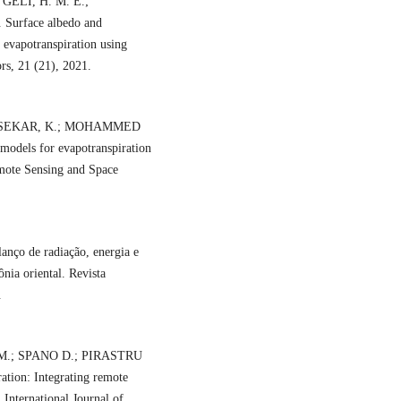
GELI, H. M. E.;
Surface albedo and
 evapotranspiration using
rs, 21 (21), 2021.
RASEKAR, K.; MOHAMMED
models for evapotranspiration
Remote Sensing and Space
nço de radiação, energia e
nia oriental. Revista
.
M.; SPANO D.; PIRASTRU
ration: Integrating remote
 International Journal of