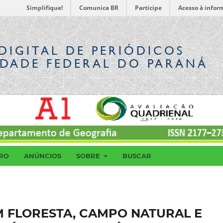
Simplifique!
Comunica BR
Participe
Acesso à infor
DIGITAL
DE PERIÓDICOS
IDADE FEDERAL DO PARANÁ
RO
ANÚNCIOS
SOBRE
BUSCAR
M FLORESTA, CAMPO NATURAL E