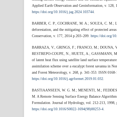
Applied Earth Observation and Geoinformation, v. 128, 
https://doi.org/10.1016/j.jag.2024.103744
.
BARBER, C. P.; COCHRANE, M. A.; SOUZA, C. M.; 
deforestation, and the mitigating effect of protected area
Conservation, v. 177, 2014 p.203–209.
https://doi.org/1
BARRAZA, V.; GRINGS, F.; FRANCO, M.; DOUNA, V
RESTREPO-COUPE, N.; HUETE, A.; GASSMANN, M.;
of latent heat flux using satellite land surface temperature
assimilation scheme over a eucalypt forest savanna in Nor
and Forest Meteorology, v. 268, p. 341-353. ISSN 0168-
https://doi.org/10.1016/j.agrformet.2019.01.032
.
BASTIAANSEEN, W. G. M.; MENENTI, M.; FEDDES, 
M. A Remote Sensing Surface Energy Balance Algorith
Formulation. Journal of Hydrology, vol. 212-213, 1998, 
https://doi.org/10.1016/S0022-1694(98)00253-4
.