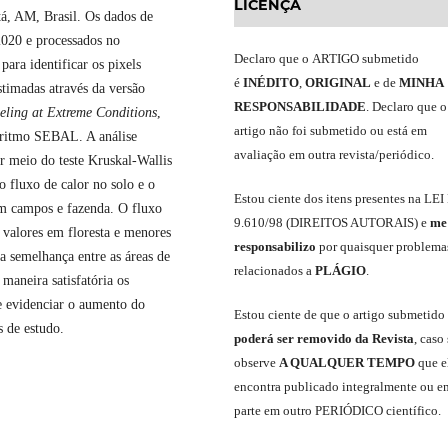
LICENÇA
tá, AM, Brasil. Os dados de
2020 e processados no
Declaro
que o
ARTIGO
submetido
 para identificar os pixels
é
INÉDITO
,
ORIGINAL
e
de
MINHA
stimadas através da versão
RESPONSABILIDADE
.
Declaro que o
eling at Extreme Conditions
,
artigo não foi submetido ou está em
oritmo SEBAL. A análise
avaliação em outra revista/periódico.
 por meio do teste Kruskal-Wallis
 fluxo de calor no solo e o
Est
ou
ciente dos itens presentes na LEI
em campos e fazenda. O fluxo
9.610
/
98 (DIREITOS AUTORAIS)
e
me
 valores em floresta e menores
responsabili
z
o
por quaisquer problema
semelhança entre as áreas de
relacionados a
PLÁGIO
.
aneira satisfatória os
e evidenciar o aumento do
E
stou
ciente de que o artigo submetido
s de estudo.
poderá ser removido da Revista
,
caso 
observe
A QUALQUER TEMPO
que
e
encontra publicado integralmente ou e
parte em outro
PERIÓDICO
científico.