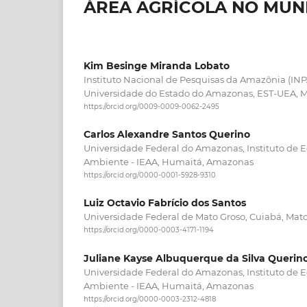
ÁREA AGRÍCOLA NO MUNI
Kim Besinge Miranda Lobato
Instituto Nacional de Pesquisas da Amazônia (IN
Universidade do Estado do Amazonas, EST-UEA,
https://orcid.org/0009-0009-0062-2495
Carlos Alexandre Santos Querino
Universidade Federal do Amazonas, Instituto de 
Ambiente - IEAA, Humaitá, Amazonas
https://orcid.org/0000-0001-5928-9310
Luiz Octavio Fabrício dos Santos
Universidade Federal de Mato Groso, Cuiabá, Mat
https://orcid.org/0000-0003-4171-1194
Juliane Kayse Albuquerque da Silva Querin
Universidade Federal do Amazonas, Instituto de 
Ambiente - IEAA, Humaitá, Amazonas
https://orcid.org/0000-0003-2312-4818