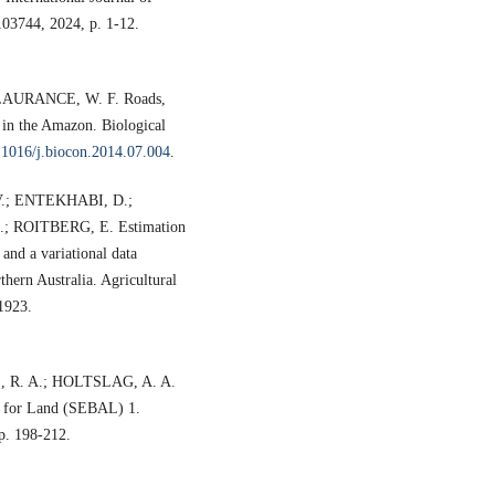
103744, 2024, p. 1-12.
LAURANCE, W. F. Roads,
s in the Amazon. Biological
0.1016/j.biocon.2014.07.004
.
.; ENTEKHABI, D.;
 ROITBERG, E. Estimation
 and a variational data
thern Australia. Agricultural
1923.
R. A.; HOLTSLAG, A. A.
m for Land (SEBAL) 1.
p. 198-212.