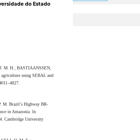
versidade do Estado
J. M. H.; BASTIAANSSEN,
 agriculture using SEBAL and
 4011–4027.
M. Brazil’s Highway BR-
ance in Amazonia. In
64. Cambridge University