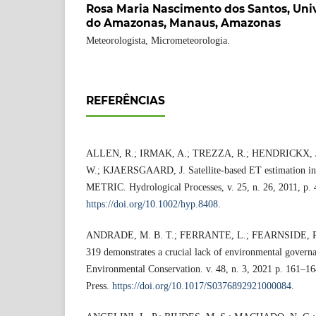
Rosa Maria Nascimento dos Santos,
Uni
do Amazonas, Manaus, Amazonas
Meteorologista, Micrometeorologia.
REFERÊNCIAS
ALLEN, R.; IRMAK, A.; TREZZA, R.; HENDRICKX, 
W.; KJAERSGAARD, J. Satellite-based ET estimation in
METRIC. Hydrological Processes, v. 25, n. 26, 2011, p.
https://doi.org/10.1002/hyp.8408
.
ANDRADE, M. B. T.; FERRANTE, L.; FEARNSIDE, P. 
319 demonstrates a crucial lack of environmental govern
Environmental Conservation. v. 48, n. 3, 2021 p. 161–1
Press.
https://doi.org/10.1017/S0376892921000084
.