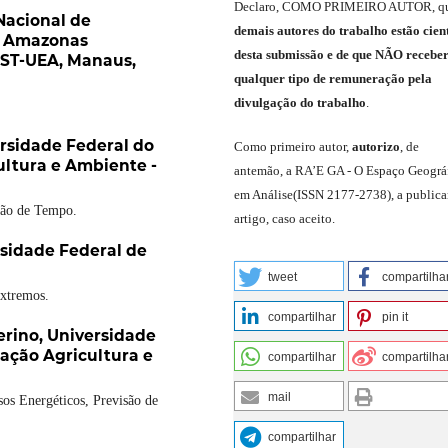
Declaro
,
COMO PRIMEIRO AUTOR
,
q
 Nacional de
demais
autores do trabalho estão cien
, Amazonas
de
sta
submiss
ão e
de
que
NÃO
recebe
EST-UEA, Manaus,
qualquer tipo de remuneração pela
divulgação do trabalho
.
rsidade Federal do
C
omo primeiro autor
,
a
utorizo
,
de
ultura e Ambiente -
antemão,
a RA’E GA -
O Espaço Geográ
em Análise
(
ISSN 2177-2738
)
,
a publica
são de Tempo.
artigo, caso aceito.
sidade Federal de
tweet
compartilha
xtremos.
compartilhar
pin it
erino,
Universidade
ação Agricultura e
compartilhar
compartilha
mail
sos Energéticos, Previsão de
compartilhar