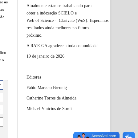
ue
os
Atualmente estamos trabalhando para
tes
obter a indexação SCIELO e
rão
Web of Science - Clarivate (WoS). Esperamos
resultados ainda melhores no futuro
próximo.
A RA'E GA agradece a toda comunidade!
fico
19 de janeiro de 2026
r o
Editores
r
Fábio Marcelo Breunig
Catherine Torres de Almeida
Michael Vinicius de Sordi
r