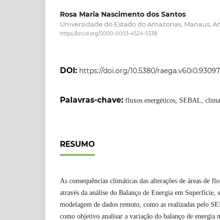
Rosa Maria Nascimento dos Santos
Universidade do Estado do Amazonas, Manaus, 
https://orcid.org/0000-0003-4524-5338
DOI:
https://doi.org/10.5380/raega.v60i0.93097
Palavras-chave:
fluxos energéticos, SEBAL, clim
RESUMO
As consequências climáticas das alterações de áreas de fl
através da análise do Balanço de Energia em Superfície, 
modelagem de dados remoto, como as realizadas pelo SEB
como objetivo analisar a variação do balanço de energia n