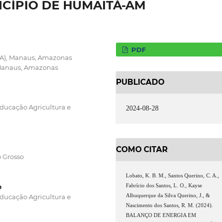
CÍPIO DE HUMAITÁ-AM
PDF
PA), Manaus, Amazonas
 Manaus, Amazonas
PUBLICADO
Educação Agricultura e
2024-08-28
COMO CITAR
o Grosso
Lobato, K. B. M., Santos Querino, C. A.,
o
Fabrício dos Santos, L. O., Kayse
Educação Agricultura e
Albuquerque da Silva Querino, J., &
Nascimento dos Santos, R. M. (2024).
BALANÇO DE ENERGIA EM