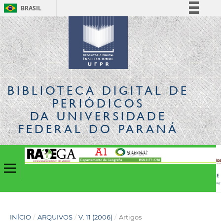
BRASIL
Simplifique!
Comunica BR
Participe
Acesso à informação
Legislação
BIBLIOTECA DIGITAL
DE
Canais
PERIÓDICOS
DA UNIVERSIDADE
FEDERAL DO PARANÁ
INÍCIO
/
ARQUIVOS
/
V. 11 (2006)
/
Artigos