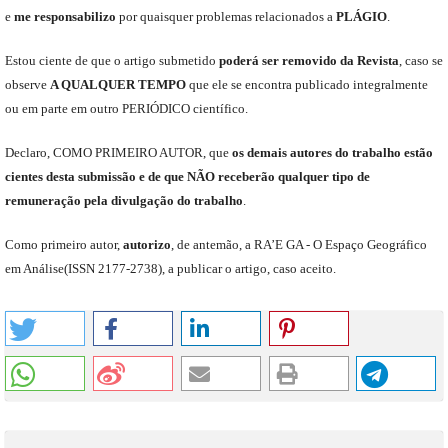
e
me
responsabili
z
o
por quaisquer problemas relacionados a
PLÁGIO
.
E
stou
ciente de que o artigo submetido
poderá ser removido da Revista
,
caso se
observe
A QUALQUER TEMPO
que
ele
se encontra publicado integralmente
ou em parte em outro
PERIÓDICO
científico.
Declaro
,
COMO PRIMEIRO AUTOR
,
que
os
demais
autores do trabalho estão
cientes de
sta
submiss
ão e
de
que
NÃO
receberão qualquer tipo de
remuneração pela divulgação do trabalho
.
C
omo primeiro autor
,
a
utorizo
,
de antemão,
a RA’E GA -
O Espaço Geográfico
em Análise
(
ISSN 2177-2738
)
,
a publicar o artigo, caso aceito.