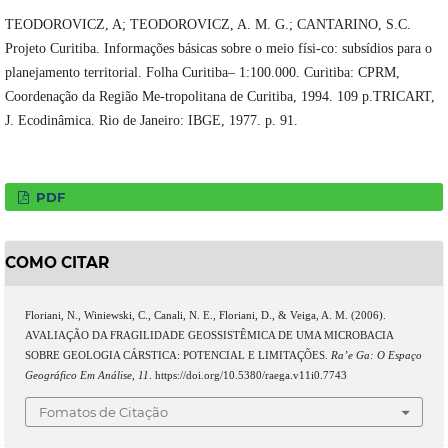
TEODOROVICZ, A; TEODOROVICZ, A. M. G.; CANTARINO, S.C.
Projeto Curitiba. Informações básicas sobre o meio físi-co: subsídios para o
planejamento territorial. Folha Curitiba– 1:100.000. Curitiba: CPRM,
Coordenação da Região Me-tropolitana de Curitiba, 1994. 109 p.TRICART,
J. Ecodinâmica. Rio de Janeiro: IBGE, 1977. p. 91.
PDF
COMO CITAR
Floriani, N., Winiewski, C., Canali, N. E., Floriani, D., & Veiga, A. M. (2006).
AVALIAÇÃO DA FRAGILIDADE GEOSSISTÊMICA DE UMA MICROBACIA
SOBRE GEOLOGIA CÁRSTICA: POTENCIAL E LIMITAÇÕES.
Ra’e Ga: O Espaço
Geográfico Em Análise
,
11
. https://doi.org/10.5380/raega.v11i0.7743
Fomatos de Citação