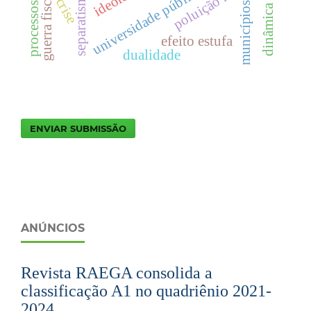
dinâmica climática
poluição hídrica
universidade pública
separatismo
guerra fiscal
crise
municípios
efeito estufa
dualidade
ENVIAR SUBMISSÃO
ANÚNCIOS
Revista RAEGA consolida a
classificação A1 no quadriênio 2021-
2024