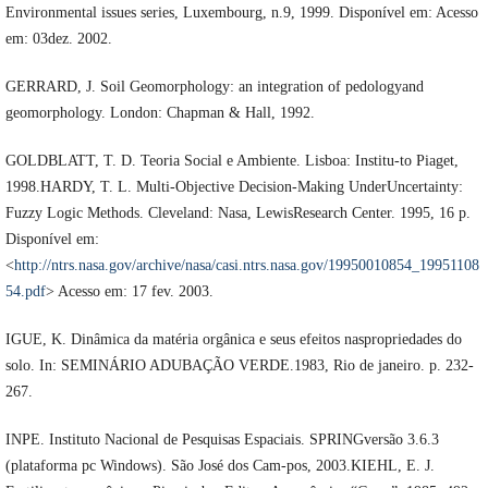
Environmental issues series, Luxembourg, n.9, 1999. Disponível em: Acesso
em: 03dez. 2002.
GERRARD, J. Soil Geomorphology: an integration of pedologyand
geomorphology. London: Chapman & Hall, 1992.
GOLDBLATT, T. D. Teoria Social e Ambiente. Lisboa: Institu-to Piaget,
1998.HARDY, T. L. Multi-Objective Decision-Making UnderUncertainty:
Fuzzy Logic Methods. Cleveland: Nasa, LewisResearch Center. 1995, 16 p.
Disponível em:
<
http://ntrs.nasa.gov/archive/nasa/casi.ntrs.nasa.gov/19950010854_19951108
54.pdf
> Acesso em: 17 fev. 2003.
IGUE, K. Dinâmica da matéria orgânica e seus efeitos naspropriedades do
solo. In: SEMINÁRIO ADUBAÇÃO VERDE.1983, Rio de janeiro. p. 232-
267.
INPE. Instituto Nacional de Pesquisas Espaciais. SPRINGversão 3.6.3
(plataforma pc Windows). São José dos Cam-pos, 2003.KIEHL, E. J.