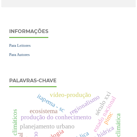
INFORMAÇÕES
Para Leitores
Para Autores
PALAVRAS-CHAVE
século xxi
vídeo-produção
itapema - sc
regionalismo
estado nacional
ecosistema
processos climáticos
pimc
produção do conhecimento
planejamento urbano
ideologia