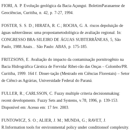
FIORI, A. P. Evolução geológica da Bacia Açungui. BoletimParanaense de
Geociências, Curitiba, n. 42, p. 7-27, 1994.
FOSTER, S. S. D.; HIRATA, R. C.; ROCHA, G. A. riscos depoluição de
águas subterrâneas: uma propostametodológica de avaliação regional. In:
CONGRESSO BRA-SILEIRO DE ÁGUAS SUBTERRÂNEAS, 5, São
Paulo, 1988.Anais... São Paulo: ABAS, p. 175-185.
FRITZSONS, E. Avaliação do impacto da contaminação pornitrogênio na
Bacia Hidrográfica Cárstica de Fervida/ Ribei-rão das Onças – Colombo/PR.
Curitiba, 1999. 164 f. Disser-tação (Mestrado em Ciências Florestais) – Setor
de Ciênci-as Agrárias, Universidade Federal do Paraná.
FULLER, R.; CARLSSON, C. Fuzzy multiple criteria decisionmaking:
recent developments. Fuzzy Sets and Systems, v.78, 1996, p. 139-153.
Disponível em: Acesso em: 17 fev. 2003.
FUNTOWICZ, S. O.; ALIER, J. M.; MUNDA, G.; RAVET, J.
R.Information tools for environmental policy under conditionsof complexity.