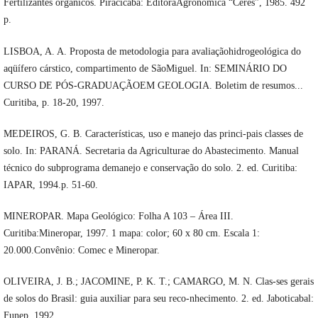
Fertilizantes orgânicos. Piracicaba: EditoraAgronômica “Ceres”, 1985. 492
p.
LISBOA, A. A. Proposta de metodologia para avaliaçãohidrogeológica do
aqüífero cárstico, compartimento de SãoMiguel. In: SEMINÁRIO DO
CURSO DE PÓS-GRADUAÇÃOEM GEOLOGIA. Boletim de resumos...
Curitiba, p. 18-20, 1997.
MEDEIROS, G. B. Características, uso e manejo das princi-pais classes de
solo. In: PARANÁ. Secretaria da Agriculturae do Abastecimento. Manual
técnico do subprograma demanejo e conservação do solo. 2. ed. Curitiba:
IAPAR, 1994.p. 51-60.
MINEROPAR. Mapa Geológico: Folha A 103 – Área III.
Curitiba:Mineropar, 1997. 1 mapa: color; 60 x 80 cm. Escala 1:
20.000.Convênio: Comec e Mineropar.
OLIVEIRA, J. B.; JACOMINE, P. K. T.; CAMARGO, M. N. Clas-ses gerais
de solos do Brasil: guia auxiliar para seu reco-nhecimento. 2. ed. Jaboticabal:
Funep, 1992.