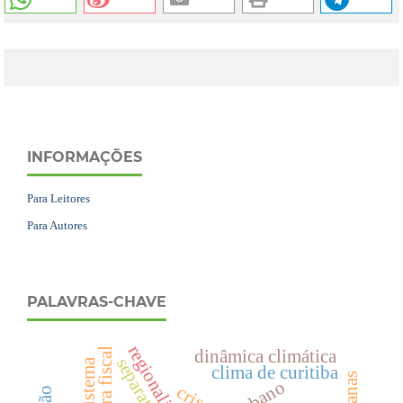
INFORMAÇÕES
Para Leitores
Para Autores
PALAVRAS-CHAVE
regionalismo
guerra fiscal
dinâmica climática
separatismo
ecosistema
clima de curitiba
crise