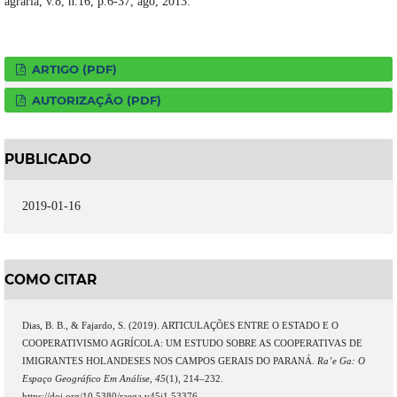
agrária, v.8, n.16, p.6-37, ago, 2013.
ARTIGO (PDF)
AUTORIZAÇÃO (PDF)
PUBLICADO
2019-01-16
COMO CITAR
Dias, B. B., & Fajardo, S. (2019). ARTICULAÇÕES ENTRE O ESTADO E O
COOPERATIVISMO AGRÍCOLA: UM ESTUDO SOBRE AS COOPERATIVAS DE
IMIGRANTES HOLANDESES NOS CAMPOS GERAIS DO PARANÁ.
Ra’e Ga: O
Espaço Geográfico Em Análise
,
45
(1), 214–232.
https://doi.org/10.5380/raega.v45i1.53376