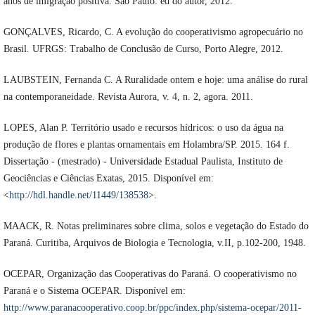
anos de imigração positiva. São Paulo: ed do autor, 2012.
GONÇALVES, Ricardo, C. A evolução do cooperativismo agropecuário no
Brasil. UFRGS: Trabalho de Conclusão de Curso, Porto Alegre, 2012.
LAUBSTEIN, Fernanda C. A Ruralidade ontem e hoje: uma análise do rural
na contemporaneidade. Revista Aurora, v. 4, n. 2, agora. 2011.
LOPES, Alan P. Território usado e recursos hídricos: o uso da água na
produção de flores e plantas ornamentais em Holambra/SP. 2015. 164 f.
Dissertação - (mestrado) - Universidade Estadual Paulista, Instituto de
Geociências e Ciências Exatas, 2015. Disponível em:
<
http://hdl.handle.net/11449/138538
>.
MAACK, R. Notas preliminares sobre clima, solos e vegetação do Estado do
Paraná. Curitiba, Arquivos de Biologia e Tecnologia, v.II, p.102-200, 1948.
OCEPAR, Organização das Cooperativas do Paraná. O cooperativismo no
Paraná e o Sistema OCEPAR. Disponível em:
http://www.paranacooperativo.coop.br/ppc/index.php/sistema-ocepar/2011-