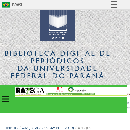
BRASIL
Simplifique!
Comunica BR
Participe
Acesso à informação
Legislação
BIBLIOTECA DIGITAL
DE
Canais
PERIÓDICOS
DA UNIVERSIDADE
FEDERAL DO PARANÁ
INÍCIO
/
ARQUIVOS
/
V. 45 N. 1 (2018)
/
Artigos