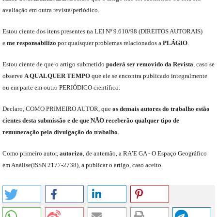
avaliação em outra revista/periódico.
Est
ou
ciente dos itens presentes na LEI Nº 9.610
/
98 (DIREITOS AUTORAIS)
e
me
responsabili
z
o
por quaisquer problemas relacionados a
PLÁGIO
.
E
stou
ciente de que o artigo submetido
poderá ser removido da Revista
,
caso se
observe
A QUALQUER TEMPO
que
ele
se encontra publicado integralmente
ou em parte em outro
PERIÓDICO
científico.
Declaro
,
COMO PRIMEIRO AUTOR
,
que
os
demais
autores do trabalho estão
cientes de
sta
submiss
ão e
de
que
NÃO
receberão qualquer tipo de
remuneração pela divulgação do trabalho
.
C
omo primeiro autor
,
a
utorizo
,
de antemão,
a RA’E GA -
O Espaço Geográfico
em Análise
(
ISSN 2177-2738
)
,
a publicar o artigo, caso aceito.