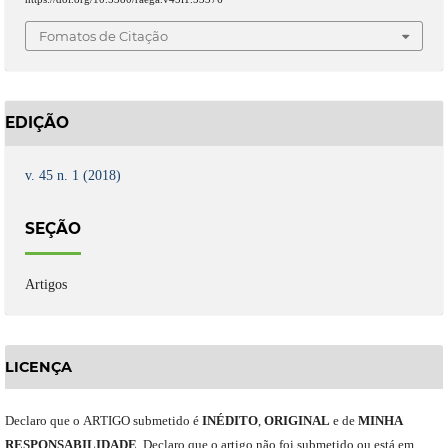
Fomatos de Citação
EDIÇÃO
v. 45 n. 1 (2018)
SEÇÃO
Artigos
LICENÇA
Declaro
que o
ARTIGO
submetido
é
INÉDITO
,
ORIGINAL
e
de
MINHA
RESPONSABILIDADE
.
Declaro que o artigo não foi submetido ou está em