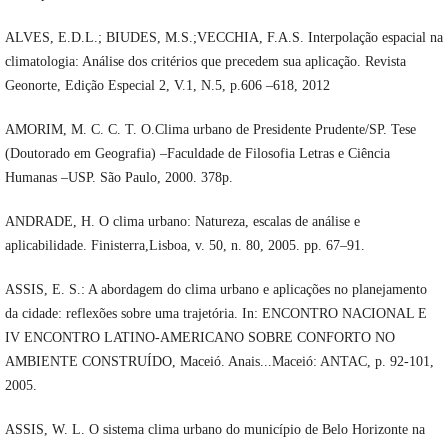
ALVES, E.D.L.; BIUDES, M.S.;VECCHIA, F.A.S. Interpolação espacial na
climatologia: Análise dos critérios que precedem sua aplicação. Revista
Geonorte, Edição Especial 2, V.1, N.5, p.606 –618, 2012
AMORIM, M. C. C. T. O.Clima urbano de Presidente Prudente/SP. Tese
(Doutorado em Geografia) –Faculdade de Filosofia Letras e Ciência
Humanas –USP. São Paulo, 2000. 378p.
ANDRADE, H. O clima urbano: Natureza, escalas de análise e
aplicabilidade. Finisterra,Lisboa, v. 50, n. 80, 2005. pp. 67–91.
ASSIS, E. S.: A abordagem do clima urbano e aplicações no planejamento
da cidade: reflexões sobre uma trajetória. In: ENCONTRO NACIONAL E
IV ENCONTRO LATINO-AMERICANO SOBRE CONFORTO NO
AMBIENTE CONSTRUÍDO, Maceió. Anais...Maceió: ANTAC, p. 92-101,
2005.
ASSIS, W. L. O sistema clima urbano do município de Belo Horizonte na