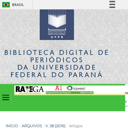
BRASIL
Simplifique!
Comunica BR
Participe
Acesso à informação
Legislação
BIBLIOTECA DIGITAL
DE
Canais
PERIÓDICOS
DA UNIVERSIDADE
FEDERAL DO PARANÁ
INÍCIO
/
ARQUIVOS
/
V. 38 (2016)
/
Artigos