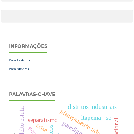
INFORMAÇÕES
Para Leitores
Para Autores
PALAVRAS-CHAVE
distritos industriais
efeito estufa
planejamento urbano
itapema - sc
separatismo
paradigmas
crise