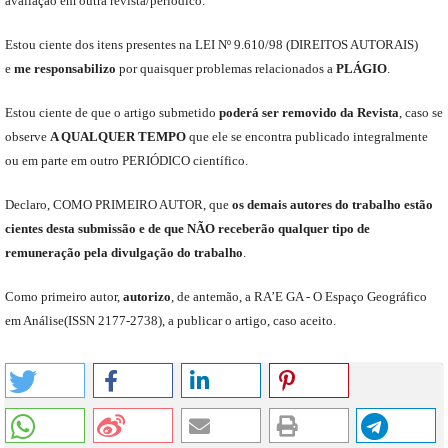
avaliação em outra revista/periódico.
Est
ou
ciente dos itens presentes na LEI Nº 9.610
/
98 (DIREITOS AUTORAIS)
e
me
responsabili
z
o
por quaisquer problemas relacionados a
PLÁGIO
.
E
stou
ciente de que o artigo submetido
poderá ser removido da Revista
,
caso se
observe
A QUALQUER TEMPO
que
ele
se encontra publicado integralmente
ou em parte em outro
PERIÓDICO
científico.
Declaro
,
COMO PRIMEIRO AUTOR
,
que
os
demais
autores do trabalho estão
cientes de
sta
submiss
ão e
de
que
NÃO
receberão qualquer tipo de
remuneração pela divulgação do trabalho
.
C
omo primeiro autor
,
a
utorizo
,
de antemão,
a RA’E GA -
O Espaço Geográfico
em Análise
(
ISSN 2177-2738
)
,
a publicar o artigo, caso aceito.