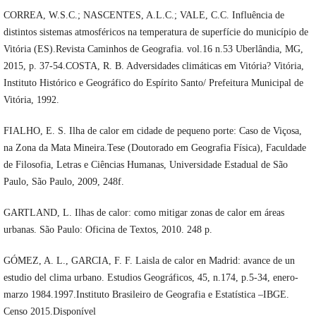
CORREA, W.S.C.; NASCENTES, A.L.C.; VALE, C.C. Influência de
distintos sistemas atmosféricos na temperatura de superfície do município de
Vitória (ES).Revista Caminhos de Geografia. vol.16 n.53 Uberlândia, MG,
2015, p. 37-54.COSTA, R. B. Adversidades climáticas em Vitória? Vitória,
Instituto Histórico e Geográfico do Espírito Santo/ Prefeitura Municipal de
Vitória, 1992.
FIALHO, E. S. Ilha de calor em cidade de pequeno porte: Caso de Viçosa,
na Zona da Mata Mineira.Tese (Doutorado em Geografia Física), Faculdade
de Filosofia, Letras e Ciências Humanas, Universidade Estadual de São
Paulo, São Paulo, 2009, 248f.
GARTLAND, L. Ilhas de calor: como mitigar zonas de calor em áreas
urbanas. São Paulo: Oficina de Textos, 2010. 248 p.
GÓMEZ, A. L., GARCIA, F. F. Laisla de calor en Madrid: avance de un
estudio del clima urbano. Estudios Geográficos, 45, n.174, p.5-34, enero-
marzo 1984.1997.Instituto Brasileiro de Geografia e Estatística –IBGE.
Censo 2015.Disponível