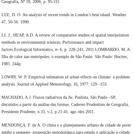
Geografia, Nº 18, 2006, p. 95-111.
LEE, D. O. An analysis of recent trends in London’s heat island. Weather.
47, 50-56. 1990.
LI, J., HEAP, A.D. A review of comparative studies of spatial interpolation
methods in environmental sciences: Performance and impact
factors.Ecological Informatics, n◦ 6, p. 228–241, 2011.LOMBARDO, M. A.
Ilha de calor nas metrópoles: o exemplo de São Paulo. São Paulo: Hucitec,
1985. 244p.
LOWRY, W. P. Empirical estimation of urban effects on climate: a problem
analysis. Journal of Applied Meteorology, 16, 1977: 129 –153.
MACHADO, A.J. Fluxos radiativos da Av. Paulista, São Paulo –SP,
discutidos a partir da análise das formas. Caderno Prudentino de Geografia,
Presidente Prudente, n.33, v.2, p.21-41, ago./dez.2011.
MENDONÇA, F. de A. O clima e o planejamento urbano de cidade de porte
médio e pequeno: proposição metodológica para estudo e aplicação à cidade