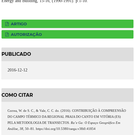
Energy and Building, 15-16, (1990-1991). p.1-10.
ARTIGO
AUTORIZAÇÃO
PUBLICADO
2016-12-12
COMO CITAR
Correa, W. de S. C., & Vale, C. C. do. (2016). CONTRIBUIÇÃO À COMPREENSÃO
DO CAMPO TÉRMICO DA REGIONAL PRAIA DO CANTO EM VITÓRIA (ES)
PELA METODOLOGIA DE TRANSECTOS.
Ra’e Ga: O Espaço Geográfico Em
Análise
,
38
, 50–81. https://doi.org/10.5380/raega.v38i0.41854