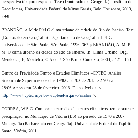
perspectiva têmporo-espacial. Tese (Doutorado em Geografia) -Instituto de
Geociências, Universidade Federal de Minas Gerais, Belo Horizonte, 2010,
299f.
BRANDÃO, A.M de P.M.O clima urbano da cidade do Rio de Janeiro. Tese
(Doutorado em Geografia). Departamento de Geografia, FFLCH,
Universidade de São Paulo, São Paulo, 1996. 362 p.BRANDÃO, A. M. P.
M. O clima urbano da cidade do Rio de Janeiro. In: Clima Urbano. Org.
Mendonça, F; Monteiro, C.A de F. São Paulo: Contexto, 2003,p 121 –153.
Centro de Previsãode Tempo e Estudos Climáticos –CPTEC. Análise
Sinótica de Superfície dos dias 19/02 a 21/02 de 2013 e 27/06 a
28/06.Acesso em 28 de fevereiro. 2013. Disponível em:<
http://www7.cptec.inpe.br/~rupload/arquivo/analise
>.
CORREA, W.S.C. Comportamento dos elementos climáticos, temperatura e
precipitação, no Município de Vitória (ES) no período de 1978 a 2007.
Monografia (Bacharelado em Geografia). Universidade Federal do Espírito
Santo, Vitória, 2011.