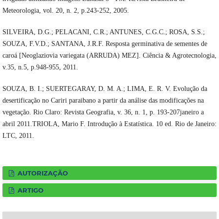
Meteorologia, vol. 20, n. 2, p.243-252, 2005.
SILVEIRA, D.G.; PELACANI, C.R.; ANTUNES, C.G.C.; ROSA, S.S.;
SOUZA, F.V.D.; SANTANA, J.R.F. Resposta germinativa de sementes de
caroá [Neoglaziovia variegata (ARRUDA) MEZ]. Ciência & Agrotecnologia,
v.35, n.5, p.948-955, 2011.
SOUZA, B. I.; SUERTEGARAY, D. M. A.; LIMA, E. R. V. Evolução da
desertificação no Cariri paraibano a partir da análise das modificações na
vegetação. Rio Claro: Revista Geografia, v. 36, n. 1, p. 193-207janeiro a
abril 2011.TRIOLA, Mario F. Introdução à Estatística. 10 ed. Rio de Janeiro:
LTC, 2011.
AUTORIZAÇÃO
ARTIGO