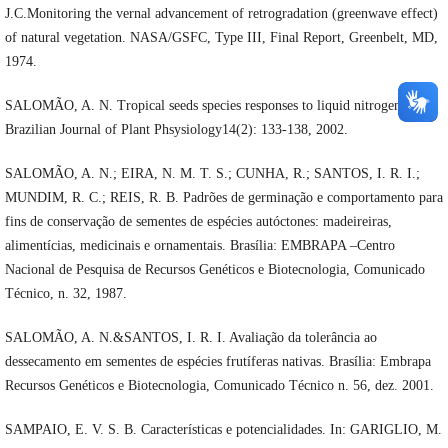
J.C.Monitoring the vernal advancement of retrogradation (greenwave effect)
of natural vegetation. NASA/GSFC, Type III, Final Report, Greenbelt, MD,
1974.
SALOMÃO, A. N. Tropical seeds species responses to liquid nitrogen.
Brazilian Journal of Plant Phsysiology14(2): 133-138, 2002.
SALOMÃO, A. N.; EIRA, N. M. T. S.; CUNHA, R.; SANTOS, I. R. I.;
MUNDIM, R. C.; REIS, R. B. Padrões de germinação e comportamento para
fins de conservação de sementes de espécies autóctones: madeireiras,
alimentícias, medicinais e ornamentais. Brasília: EMBRAPA –Centro
Nacional de Pesquisa de Recursos Genéticos e Biotecnologia, Comunicado
Técnico, n. 32, 1987.
SALOMÃO, A. N.&SANTOS, I. R. I. Avaliação da tolerância ao
dessecamento em sementes de espécies frutíferas nativas. Brasília: Embrapa
Recursos Genéticos e Biotecnologia, Comunicado Técnico n. 56, dez. 2001.
SAMPAIO, E. V. S. B. Características e potencialidades. In: GARIGLIO, M.