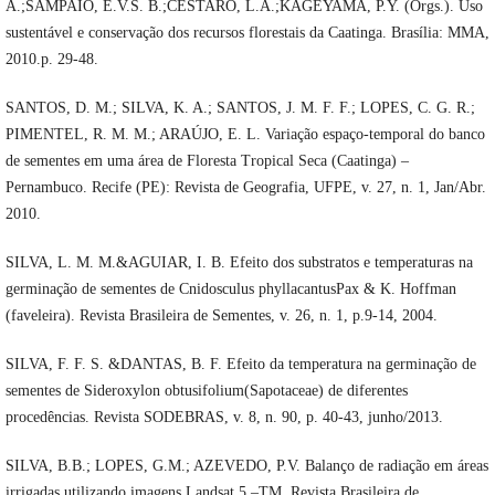
A.;SAMPAIO, E.V.S. B.;CESTARO, L.A.;KAGEYAMA, P.Y. (Orgs.). Uso
sustentável e conservação dos recursos florestais da Caatinga. Brasília: MMA,
2010.p. 29-48.
SANTOS, D. M.; SILVA, K. A.; SANTOS, J. M. F. F.; LOPES, C. G. R.;
PIMENTEL, R. M. M.; ARAÚJO, E. L. Variação espaço-temporal do banco
de sementes em uma área de Floresta Tropical Seca (Caatinga) –
Pernambuco. Recife (PE): Revista de Geografia, UFPE, v. 27, n. 1, Jan/Abr.
2010.
SILVA, L. M. M.&AGUIAR, I. B. Efeito dos substratos e temperaturas na
germinação de sementes de Cnidosculus phyllacantusPax & K. Hoffman
(faveleira). Revista Brasileira de Sementes, v. 26, n. 1, p.9-14, 2004.
SILVA, F. F. S. &DANTAS, B. F. Efeito da temperatura na germinação de
sementes de Sideroxylon obtusifolium(Sapotaceae) de diferentes
procedências. Revista SODEBRAS, v. 8, n. 90, p. 40-43, junho/2013.
SILVA, B.B.; LOPES, G.M.; AZEVEDO, P.V. Balanço de radiação em áreas
irrigadas utilizando imagens Landsat 5 –TM. Revista Brasileira de