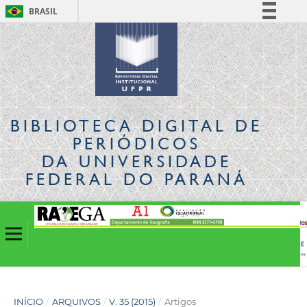
BRASIL
Simplifique!
Comunica BR
Participe
Acesso à informação
Legislação
BIBLIOTECA DIGITAL
DE
Canais
PERIÓDICOS
DA UNIVERSIDADE
FEDERAL DO PARANÁ
INÍCIO
/
ARQUIVOS
/
V. 35 (2015)
/
Artigos