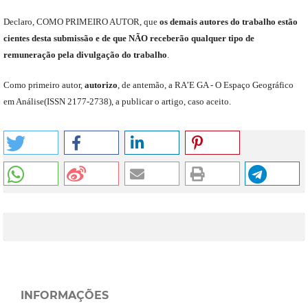
Declaro
,
COMO PRIMEIRO AUTOR
,
que
os
demais
autores do trabalho estão
cientes de
sta
submiss
ão e
de
que
NÃO
receberão qualquer tipo de
remuneração pela divulgação do trabalho
.
C
omo primeiro autor
,
a
utorizo
,
de antemão,
a RA’E GA -
O Espaço Geográfico
em Análise
(
ISSN 2177-2738
)
,
a publicar o artigo, caso aceito.
INFORMAÇÕES