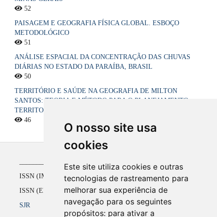
52
PAISAGEM E GEOGRAFIA FÍSICA GLOBAL. ESBOÇO
METODOLÓGICO
51
ANÁLISE ESPACIAL DA CONCENTRAÇÃO DAS CHUVAS
DIÁRIAS NO ESTADO DA PARAÍBA, BRASIL
50
TERRITÓRIO E SAÚDE NA GEOGRAFIA DE MILTON
SANTOS: TEORIA E MÉTODO PARA O PLANEJAMENTO
TERRITORIAL DO SISTEMA ÚNICO DE SAÚDE NO BRASIL
46
O nosso site usa
cookies
_____________________________________________
Este site utiliza cookies e outras
ISSN (IMPRESSO) 1516-4136 até 2008
tecnologias de rastreamento para
melhorar sua experiência de
ISSN (ELETRÔNICO) 2177-2738 a partir de 2009
navegação para os seguintes
SJR
propósitos:
para ativar a