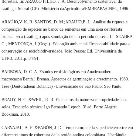
florestais. In: ARAÚJO FILHO, J. A. Desenvolvimento sustentável da
caatinga. Sobral (CE): Ministério daAgricultura/EMBRAPA/CNPC, 1996.
ARAÚJO,V. K. R.;SANTOS, D. M.;ARAÚJO,E. L. Análise da riqueza e
composição de espécies no banco de sementes em uma área de floresta
tropical seca (caatinga) após simulação de um período de seca. In: SEABRA,
G.; MENDONÇA, I.(Orgs.). Educação ambiental: Responsabilidade para a
conservação da sociobiodiversidade. João Pessoa: Ed. Universitária da
UFPB, 2011.p. 84-91.
BARBOSA, D. C. A. Estudos ecofisiológicos em Anadenanthera
macrocarpa(Benth.) Brenan. Aspectos da germinação e crescimento. 1980.
Tese (Doutoradoem Botânica) -Universidade de São Paulo, São Paulo.
BRADY, N. C. &WEIL, R. R. Elementos da natureza e propriedades dos
solos. Tradução técnica: Igo Fernando Lepsch, 3ª ed. Porto Alegre:
Bookman, 2013.
CARVAJAL, A. F. &PABÓN, J. D. Temperatura de la superficieterrestre em
diferentes tipos de cobertura de la región andina colombiana. Uberlândia: