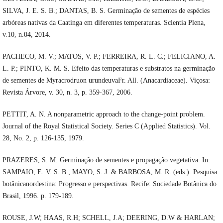
SILVA, J. E. S. B.; DANTAS, B. S. Germinação de sementes de espécies
arbóreas nativas da Caatinga em diferentes temperaturas. Scientia Plena,
v.10, n.04, 2014.
PACHECO, M. V.; MATOS, V. P.; FERREIRA, R. L. C.; FELICIANO, A.
L. P.; PINTO, K. M. S. Efeito das temperaturas e substratos na germinação
de sementes de Myracrodruon urundeuvaFr. All. (Anacardiaceae). Viçosa:
Revista Árvore, v. 30, n. 3, p. 359-367, 2006.
PETTIT, A. N. A nonparametric approach to the change-point problem.
Journal of the Royal Statistical Society. Series C (Applied Statistics). Vol.
28, No. 2, p. 126-135, 1979.
PRAZERES, S. M. Germinação de sementes e propagação vegetativa. In:
SAMPAIO, E. V. S. B.; MAYO, S. J. & BARBOSA, M. R. (eds.). Pesquisa
botânicanordestina: Progresso e perspectivas. Recife: Sociedade Botânica do
Brasil, 1996. p. 179-189.
ROUSE, J.W; HAAS, R.H; SCHELL, J.A; DEERING, D.W & HARLAN;