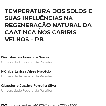
TEMPERATURA DOS SOLOS E
SUAS INFLUÊNCIAS NA
REGENERAÇÃO NATURAL DA
CAATINGA NOS CARIRIS
VELHOS – PB
Bartolomeu Israel de Souza
Universidade Federal da Paraíba
Mônica Larissa Aires Macêdo
Universidade Federal da Paraíba
Glauciene Justino Ferreira Silva
Universidade Federal da Paraíba
DOI:
https://doi.org/10.5380/raega.v35i0.41609