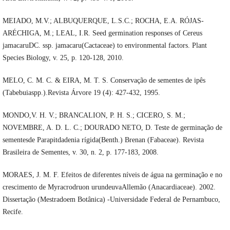
MEIADO, M.V.; ALBUQUERQUE, L.S.C.; ROCHA, E.A. RÓJAS-
ARÉCHIGA, M.; LEAL, I.R. Seed germination responses of Cereus
jamacaruDC. ssp. jamacaru(Cactaceae) to environmental factors. Plant
Species Biology, v. 25, p. 120-128, 2010.
MELO, C. M. C. & EIRA, M. T. S. Conservação de sementes de ipês
(Tabebuiaspp.).Revista Árvore 19 (4): 427-432, 1995.
MONDO,V. H. V.; BRANCALION, P. H. S.; CICERO, S. M.;
NOVEMBRE, A. D. L. C.; DOURADO NETO, D. Teste de germinação de
sementesde Parapitdadenia rígida(Benth.) Brenan (Fabaceae). Revista
Brasileira de Sementes, v. 30, n. 2, p. 177-183, 2008.
MORAES, J. M. F. Efeitos de diferentes níveis de água na germinação e no
crescimento de Myracrodruon urundeuvaAllemão (Anacardiaceae). 2002.
Dissertação (Mestradoem Botânica) -Universidade Federal de Pernambuco,
Recife.