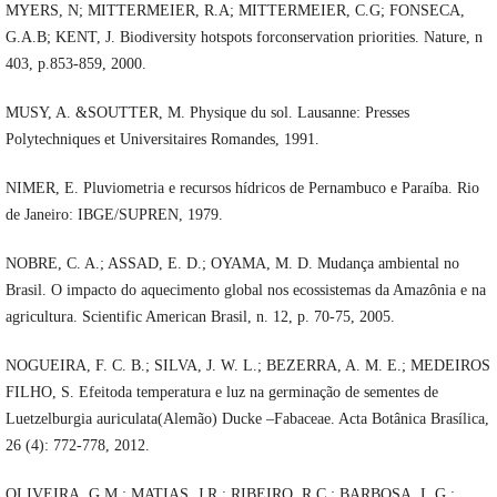
MYERS, N; MITTERMEIER, R.A; MITTERMEIER, C.G; FONSECA,
G.A.B; KENT, J. Biodiversity hotspots forconservation priorities. Nature, n
403, p.853-859, 2000.
MUSY, A. &SOUTTER, M. Physique du sol. Lausanne: Presses
Polytechniques et Universitaires Romandes, 1991.
NIMER, E. Pluviometria e recursos hídricos de Pernambuco e Paraíba. Rio
de Janeiro: IBGE/SUPREN, 1979.
NOBRE, C. A.; ASSAD, E. D.; OYAMA, M. D. Mudança ambiental no
Brasil. O impacto do aquecimento global nos ecossistemas da Amazônia e na
agricultura. Scientific American Brasil, n. 12, p. 70-75, 2005.
NOGUEIRA, F. C. B.; SILVA, J. W. L.; BEZERRA, A. M. E.; MEDEIROS
FILHO, S. Efeitoda temperatura e luz na germinação de sementes de
Luetzelburgia auriculata(Alemão) Ducke –Fabaceae. Acta Botânica Brasílica,
26 (4): 772-778, 2012.
OLIVEIRA, G.M.; MATIAS, J.R.; RIBEIRO, R.C.; BARBOSA, L.G.;