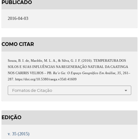
PUBLICADO
2016-04-03
COMO CITAR
Souza, B. I. de, Macêdo, M. L. A., & Silva, G. J. F. (2016). TEMPERATURA DOS
SOLOS E SUAS INFLUÊNCIAS NA REGENERAÇÃO NATURAL DA CAATINGA
NOS CARIRIS VELHOS – PB.
Ra’e Ga: O Espaço Geográfico Em Análise
,
35
, 261–
287. https://doi.org/10.5380/raega.v35i0.41609
Fomatos de Citação
EDIÇÃO
v. 35 (2015)