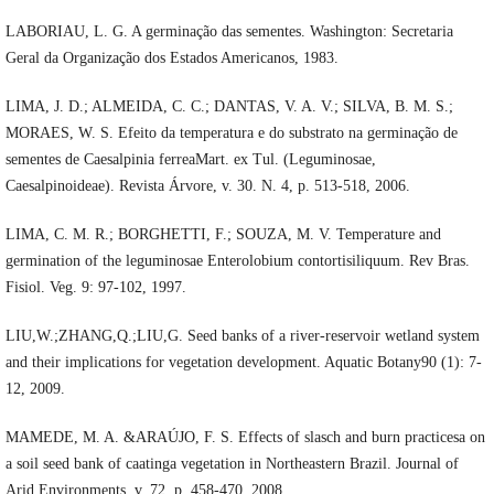
LABORIAU, L. G. A germinação das sementes. Washington: Secretaria
Geral da Organização dos Estados Americanos, 1983.
LIMA, J. D.; ALMEIDA, C. C.; DANTAS, V. A. V.; SILVA, B. M. S.;
MORAES, W. S. Efeito da temperatura e do substrato na germinação de
sementes de Caesalpinia ferreaMart. ex Tul. (Leguminosae,
Caesalpinoideae). Revista Árvore, v. 30. N. 4, p. 513-518, 2006.
LIMA, C. M. R.; BORGHETTI, F.; SOUZA, M. V. Temperature and
germination of the leguminosae Enterolobium contortisiliquum. Rev Bras.
Fisiol. Veg. 9: 97-102, 1997.
LIU,W.;ZHANG,Q.;LIU,G. Seed banks of a river-reservoir wetland system
and their implications for vegetation development. Aquatic Botany90 (1): 7-
12, 2009.
MAMEDE, M. A. &ARAÚJO, F. S. Effects of slasch and burn practicesa on
a soil seed bank of caatinga vegetation in Northeastern Brazil. Journal of
Arid Environments, v. 72, p. 458-470, 2008.