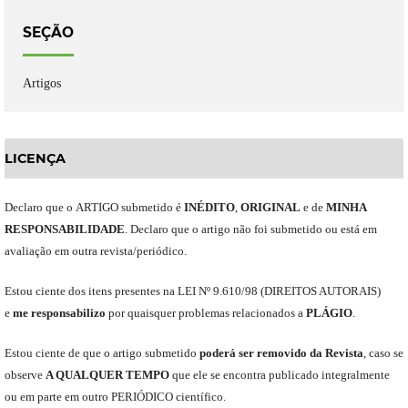
SEÇÃO
Artigos
LICENÇA
Declaro
que o
ARTIGO
submetido
é
INÉDITO
,
ORIGINAL
e
de
MINHA
RESPONSABILIDADE
.
Declaro que o artigo não foi submetido ou está em
avaliação em outra revista/periódico.
Est
ou
ciente dos itens presentes na LEI Nº 9.610
/
98 (DIREITOS AUTORAIS)
e
me
responsabili
z
o
por quaisquer problemas relacionados a
PLÁGIO
.
E
stou
ciente de que o artigo submetido
poderá ser removido da Revista
,
caso se
observe
A QUALQUER TEMPO
que
ele
se encontra publicado integralmente
ou em parte em outro
PERIÓDICO
científico.