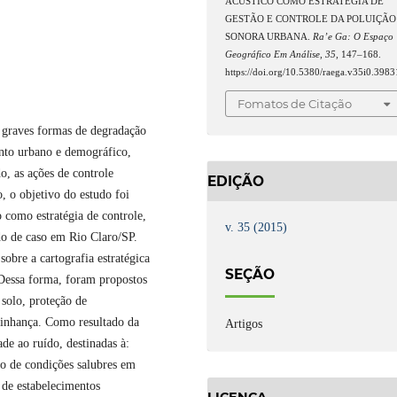
ACÚSTICO COMO ESTRATÉGIA DE
GESTÃO E CONTROLE DA POLUIÇÃO
SONORA URBANA.
Ra’e Ga: O Espaço
Geográfico Em Análise
,
35
, 147–168.
https://doi.org/10.5380/raega.v35i0.3983
Fomatos de Citação
 graves formas de degradação
ento urbano e demográfico,
, as ações de controle
EDIÇÃO
, o objetivo do estudo foi
como estratégia de controle,
v. 35 (2015)
do de caso em Rio Claro/SP.
 sobre a cartografia estratégica
SEÇÃO
. Dessa forma, foram propostos
 solo, proteção de
izinhança. Como resultado da
Artigos
ade ao ruído, destinadas à:
o de condições salubres em
o de estabelecimentos