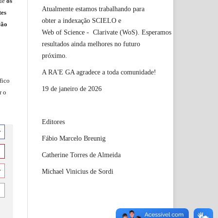
ue
os
Atualmente estamos trabalhando para
tes
obter a indexação SCIELO e
rão
Web of Science - Clarivate (WoS). Esperamos
resultados ainda melhores no futuro
próximo.
A RA'E GA agradece a toda comunidade!
fico
19 de janeiro de 2026
r o
Editores
r
Fábio Marcelo Breunig
Catherine Torres de Almeida
Michael Vinicius de Sordi
r