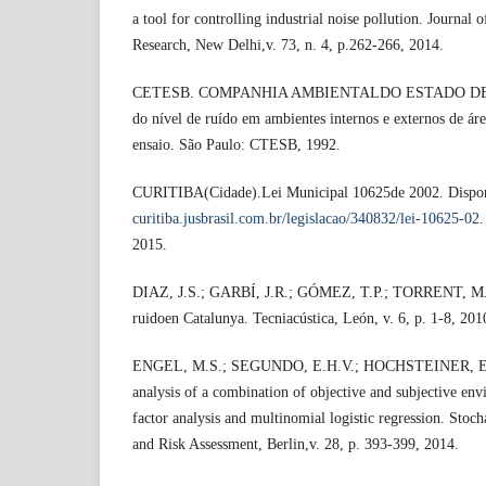
a tool for controlling industrial noise pollution. Journal o
Research, New Delhi,v. 73, n. 4, p.262-266, 2014.
CETESB. COMPANHIA AMBIENTALDO ESTADO DE S
do nível de ruído em ambientes internos e externos de ár
ensaio. São Paulo: CTESB, 1992.
CURITIBA(Cidade).Lei Municipal 10625de 2002. Dispo
curitiba.jusbrasil.com.br/legislacao/340832/lei-10625-02
.
2015.
DIAZ, J.S.; GARBÍ, J.R.; GÓMEZ, T.P.; TORRENT, M.M
ruidoen Catalunya. Tecniacústica, León, v. 6, p. 1-8, 201
ENGEL, M.S.; SEGUNDO, E.H.V.; HOCHSTEINER, E.; 
analysis of a combination of objective and subjective env
factor analysis and multinomial logistic regression. Stoc
and Risk Assessment, Berlin,v. 28, p. 393-399, 2014.