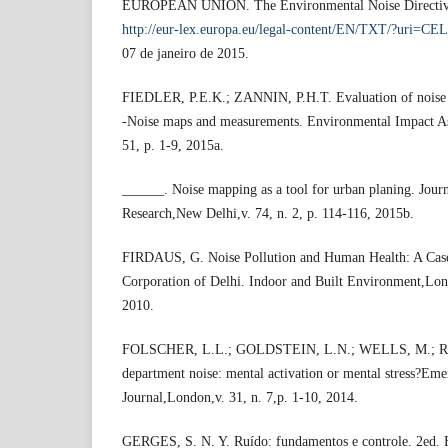
EUROPEAN UNION. The Environmental Noise Directive
http://eur-lex.europa.eu/legal-content/EN/TXT/?uri=
07 de janeiro de 2015.
FIEDLER, P.E.K.; ZANNIN, P.H.T. Evaluation of noise po
-Noise maps and measurements. Environmental Impact A
51, p. 1-9, 2015a.
______. Noise mapping as a tool for urban planing. Journa
Research,New Delhi,v. 74, n. 2, p. 114-116, 2015b.
FIRDAUS, G. Noise Pollution and Human Health: A Case
Corporation of Delhi. Indoor and Built Environment,Lond
2010.
FOLSCHER, L.L.; GOLDSTEIN, L.N.; WELLS, M.; R
department noise: mental activation or mental stress?Em
Journal,London,v. 31, n. 7,p. 1-10, 2014.
GERGES, S. N. Y. Ruído: fundamentos e controle. 2ed. F