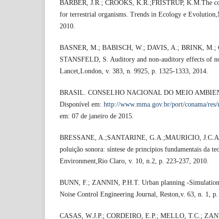
BARBER, J.R.; CROOKS, K.R.;FRISTRUP, K.M.The costs
for terrestrial organisms. Trends in Ecology e Evolution
2010.
BASNER, M.; BABISCH, W.; DAVIS, A.; BRINK, M.; 
STANSFELD, S. Auditory and non-auditory effects of no
Lancet,London, v. 383, n. 9925, p. 1325-1333, 2014.
BRASIL. CONSELHO NACIONAL DO MEIO AMBIENTE.
Disponível em:
http://www.mma.gov.br/port/conama/res/
em: 07 de janeiro de 2015.
BRESSANE, A.;SANTARINE, G.A.;MAURICIO, J.C.Anál
poluição sonora: síntese de princípios fundamentais da teo
Environment,Rio Claro, v. 10, n.2, p. 223-237, 2010.
BUNN, F.; ZANNIN, P.H.T. Urban planning -Simulation o
Noise Control Engineering Journal, Reston,v. 63, n. 1, p.
CASAS, W.J.P.; CORDEIRO, E.P.; MELLO, T.C.; ZANNI