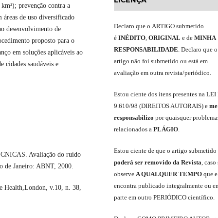
LICENÇA
3 km²); prevenção contra a
 áreas de uso diversificado
Declaro
que o
ARTIGO
submetido
s ao desenvolvimento de
é
INÉDITO
,
ORIGINAL
e
de
MINHA
rocedimento proposto para o
RESPONSABILIDADE
.
Declaro que o
nço em soluções aplicáveis ao
artigo não foi submetido ou está em
e cidades saudáveis e
avaliação em outra revista/periódico.
Est
ou
ciente dos itens presentes na LEI
9.610
/
98 (DIREITOS AUTORAIS)
e
me
responsabili
z
o
por quaisquer problema
relacionados a
PLÁGIO
.
E
stou
ciente de que o artigo submetido
CAS. Avaliação do ruído
poderá ser removido da Revista
,
caso 
io de Janeiro: ABNT, 2000.
observe
A QUALQUER TEMPO
que
e
encontra publicado integralmente ou e
e Health,London, v.10, n. 38,
parte em outro
PERIÓDICO
científico.