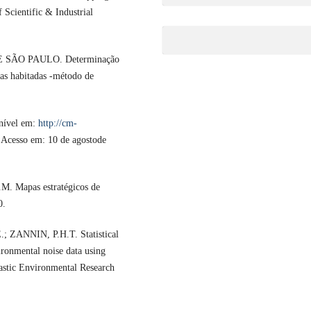
f Scientific & Industrial
ÃO PAULO. Determinação
eas habitadas -método de
nível em:
http://cm-
 Acesso em: 10 de agostode
. Mapas estratégicos de
0.
ZANNIN, P.H.T. Statistical
ironmental noise data using
hastic Environmental Research