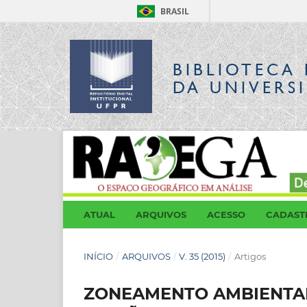
BRASIL
BIBLIOTECA 
DA UNIVERS
ATUAL
ARQUIVOS
ACESSO
CADAST
INÍCIO
/
ARQUIVOS
/
V. 35 (2015)
/
Artigos
ZONEAMENTO AMBIENTAL