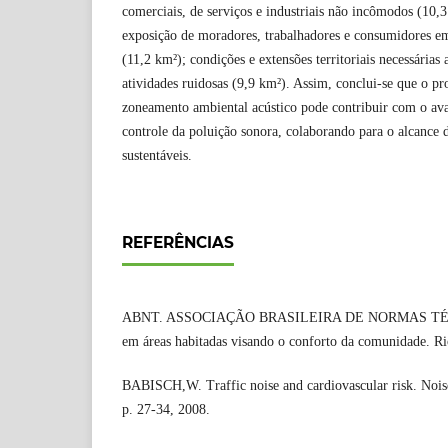
comerciais, de serviços e industriais não incômodos (10,
exposição de moradores, trabalhadores e consumidores em
(11,2 km²); condições e extensões territoriais necessária
atividades ruidosas (9,9 km²). Assim, conclui-se que o p
zoneamento ambiental acústico pode contribuir com o ava
controle da poluição sonora, colaborando para o alcance d
sustentáveis.
REFERÊNCIAS
ABNT. ASSOCIAÇÃO BRASILEIRA DE NORMAS TÉCNI
em áreas habitadas visando o conforto da comunidade. R
BABISCH,W. Traffic noise and cardiovascular risk. Nois
p. 27-34, 2008.