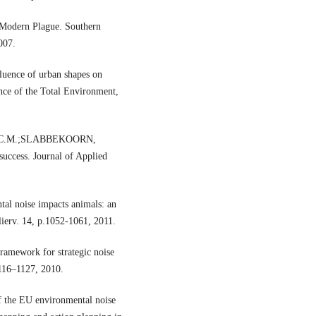
odern Plague. Southern
007.
ence of urban shapes on
ence of the Total Environment,
 C.M.;SLABBEKOORN,
success. Journal of Applied
 noise impacts animals: an
lierv. 14, p.1052-1061, 2011.
ramework for strategic noise
1116–1127, 2010.
the EU environmental noise