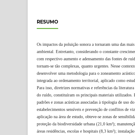
RESUMO
Os impactos da poluição sonora a tornaram uma das mais
ambiental. Entretanto, considerando o constante crescim
com respectivo aumento e adensamento das fontes de ruído
tornam-se tão complexas, quanto urgentes. Nesse contexto
desenvolver uma metodologia para o zoneamento acústico 
integrada ao ordenamento territorial, aplicado como estu
Para isso, diretrizes normativas e referências da literatura
do ruído, constituíram os principais materiais utilizados
padrões e zonas acústicas associadas à tipologia de uso do
estabelecimentos sensíveis e prevenção de conflitos de v
aplicação na área de estudo, obteve-se zonas de sensibilid
proteção da biodiversidade urbana (21,0 km²); manutençã
áreas residências, escolas e hospitais (8,3 km²); instalaçã