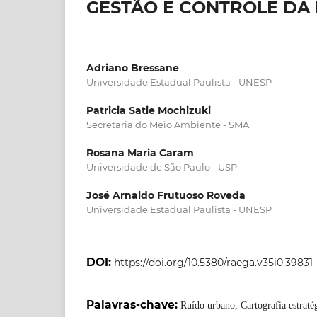
GESTÃO E CONTROLE DA
Adriano Bressane
Universidade Estadual Paulista - UNESP
Patricia Satie Mochizuki
Secretaria do Meio Ambiente - SMA
Rosana Maria Caram
Universidade de São Paulo - USP
José Arnaldo Frutuoso Roveda
Universidade Estadual Paulista - UNESP
DOI:
https://doi.org/10.5380/raega.v35i0.39831
Palavras-chave:
Ruído urbano, Cartografia estraté