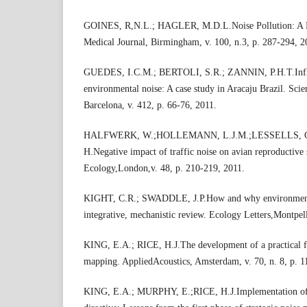
GOINES, R,N.L.; HAGLER, M.D.L.Noise Pollution: A M
Medical Journal, Birmingham, v. 100, n.3, p. 287-294, 2
GUEDES, I.C.M.; BERTOLI, S.R.; ZANNIN, P.H.T.Influ
environmental noise: A case study in Aracaju Brazil. Sci
Barcelona, v. 412, p. 66-76, 2011.
HALFWERK, W.;HOLLEMANN, L.J.M.;LESSELLS,
H.Negative impact of traffic noise on avian reproductive 
Ecology,London,v. 48, p. 210-219, 2011.
KIGHT, C.R.; SWADDLE, J.P.How and why environmental
integrative, mechanistic review. Ecology Letters,Montpel
KING, E.A.; RICE, H.J.The development of a practical f
mapping. AppliedAcoustics, Amsterdam, v. 70, n. 8, p. 
KING, E.A.; MURPHY, E.;RICE, H.J.Implementation of 