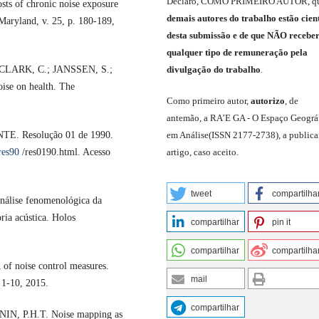
Declaro
,
COMO PRIMEIRO AUTOR
,
q
 of chronic noise exposure
demais
autores do trabalho estão cien
,Maryland, v. 25, p. 180-189,
de
sta
submiss
ão e
de
que
NÃO
recebe
qualquer tipo de remuneração pela
CLARK, C.; JANSSEN, S.;
divulgação do trabalho
.
ise on health. The
C
omo primeiro autor
,
a
utorizo
,
de
antemão,
a RA’E GA -
O Espaço Geográ
 Resolução 01 de 1990.
em Análise
(
ISSN 2177-2738
)
,
a publica
res90
/res0190.html. Acesso
artigo, caso aceito.
tweet
compartilha
ise fenomenológica da
ria acústica. Holos
compartilhar
pin it
compartilhar
compartilha
f noise control measures.
mail
 1-10, 2015.
compartilhar
N, P.H.T. Noise mapping as