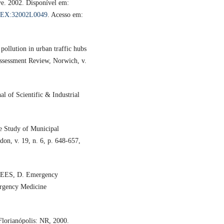
. 2002. Disponível em:
CELEX:32002L0049
. Acesso em:
llution in urban traffic hubs
ssessment Review, Norwich, v.
l of Scientific & Industrial
 Study of Municipal
on, v. 19, n. 6, p. 648-657,
EES, D. Emergency
ergency Medicine
lorianópolis: NR, 2000.