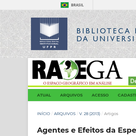
BRASIL
BIBLIOTECA 
DA UNIVERS
ATUAL
ARQUIVOS
ACESSO
CADAST
INÍCIO
/
ARQUIVOS
/
V. 28 (2013)
/
Artigos
Agentes e Efeitos da Esp