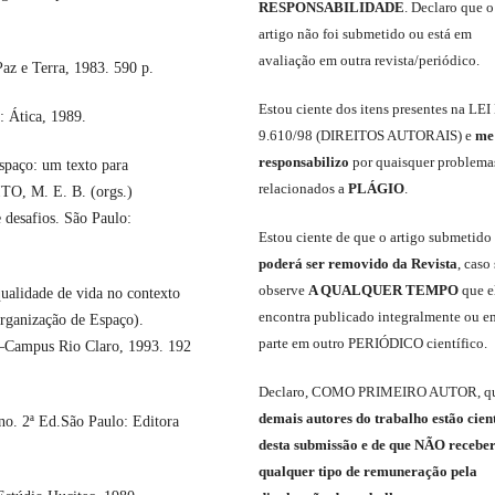
RESPONSABILIDADE
.
Declaro que o
artigo não foi submetido ou está em
avaliação em outra revista/periódico.
z e Terra, 1983. 590 p.
Est
ou
ciente dos itens presentes na LEI
 Ática, 1989.
9.610
/
98 (DIREITOS AUTORAIS)
e
me
responsabili
z
o
por quaisquer problema
spaço: um texto para
relacionados a
PLÁGIO
.
TO, M. E. B. (orgs.)
 desafios. São Paulo:
E
stou
ciente de que o artigo submetido
poderá ser removido da Revista
,
caso 
observe
A QUALQUER TEMPO
que
e
alidade de vida no contexto
encontra publicado integralmente ou e
rganização de Espaço).
parte em outro
PERIÓDICO
científico.
o”–Campus Rio Claro, 1993. 192
Declaro
,
COMO PRIMEIRO AUTOR
,
q
demais
autores do trabalho estão cien
. 2ª Ed.São Paulo: Editora
de
sta
submiss
ão e
de
que
NÃO
recebe
qualquer tipo de remuneração pela