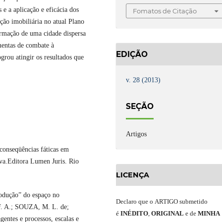
 e a aplicação e eficácia dos
Fomatos de Citação
ção imobiliária no atual Plano
ormação de uma cidade dispersa
amentas de combate à
EDIÇÃO
ogrou atingir os resultados que
v. 28 (2013)
SEÇÃO
Artigos
onseqüências fáticas em
iva.Editora Lumen Juris. Rio
LICENÇA
odução” do espaço no
Declaro
que o
ARTIGO
submetido
. A.; SOUZA, M. L. de;
é
INÉDITO
,
ORIGINAL
e
de
MINHA
ntes e processos, escalas e