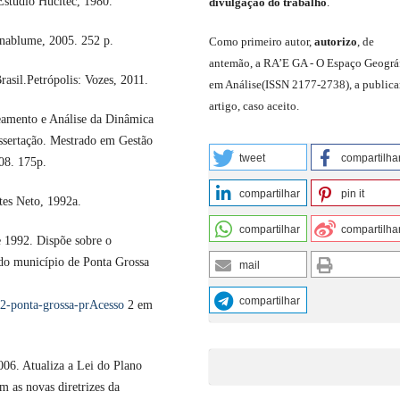
Estúdio Hucitec, 1980.
divulgação do trabalho
.
nnablume, 2005. 252 p.
C
omo primeiro autor
,
a
utorizo
,
de
antemão,
a RA’E GA -
O Espaço Geográ
sil.Petrópolis: Vozes, 2011.
em Análise
(
ISSN 2177-2738
)
,
a publica
artigo, caso aceito.
mento e Análise da Dinâmica
ssertação. Mestrado em Gestão
tweet
compartilha
08. 175p.
compartilhar
pin it
tes Neto, 1992a.
compartilhar
compartilha
 1992. Dispõe sobre o
 do município de Ponta Grossa
mail
compartilhar
92-ponta-grossa-prAcesso
2 em
06. Atualiza a Lei do Plano
 as novas diretrizes da