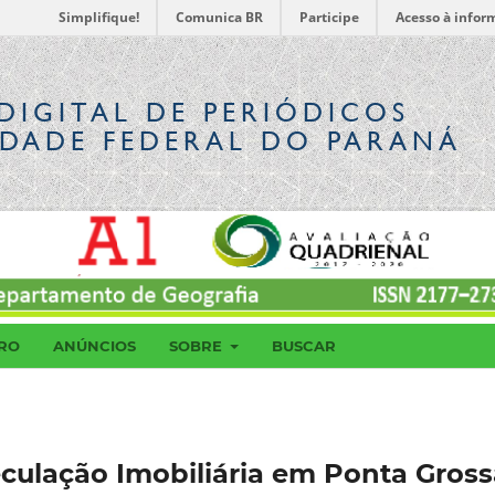
Simplifique!
Comunica BR
Participe
Acesso à infor
DIGITAL
DE PERIÓDICOS
IDADE FEDERAL DO PARANÁ
RO
ANÚNCIOS
SOBRE
BUSCAR
eculação Imobiliária em Ponta Gross