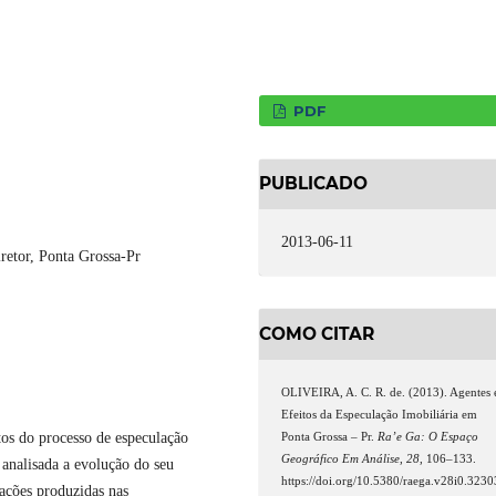
PDF
PUBLICADO
2013-06-11
retor, Ponta Grossa-Pr
COMO CITAR
OLIVEIRA, A. C. R. de. (2013). Agentes 
Efeitos da Especulação Imobiliária em
itos do processo de especulação
Ponta Grossa – Pr.
Ra’e Ga: O Espaço
Geográfico Em Análise
,
28
, 106–133.
 analisada a evolução do seu
https://doi.org/10.5380/raega.v28i0.3230
ações produzidas nas