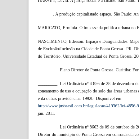
HARVEY, David. A justiça social e a cidade. São Paulo: 
_______. A produção capitalistado espaço. São Paulo: A
MARICATO, Ermínia. O impasse da política urbana no Bra
NASCIMENTO, Ederson. Espaço e Desigualdades: Mapea
de Exclusão/Inclusão na Cidade de Ponta Grossa –PR. Di
do Território. Universidade Estadual de Ponta Grossa. 20
_________. Plano Diretor de Ponta Grossa. Curitiba: For
_________. Lei Ordinária nº 4.856 de 28 de dezembro de
zoneamento de uso e ocupação do solo das áreas urbanas
e dá outras providências. 1992b. Disponível em:
http://www.jusbrasil.com.br/legislacao/419362/lei-4856-
jan. 2011.
_________. Lei Ordinária nº 8663 de 09 de outubro de 20
Diretor do município de Ponta Grossa em consonância com