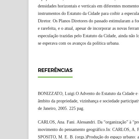
densidades horizontais e verticais em diferentes momentos
instrumentos do Estatuto da Cidade para coibir a especula
Diretor. Os Planos Diretores do passado estimularam a f
e rarefeita, e o atual, apesar de incorporar as novas ferr
especulação trazidas pelo Estatuto da Cidade, ainda não l
se esperava com os avanços da política urbana.
REFERÊNCIAS
BONIZZATO, Luigi.O Advento do Estatuto da Cidade e c
âmbito da propriedade, vizinhança e sociedade participat
de Janeiro, 2005. 225 pag.
CARLOS, Ana. Fani. Alessandri. Da “organização” à “pr
movimento do pensamento geográfico.In: CARLOS, A. F
SPOSITO, M. E. B. (orgs.)Produção do espaço urbano: age