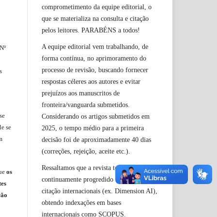
comprometimento da equipe editorial, o
que se materializa na consulta e citação
pelos leitores. PARABÉNS a todos!
A equipe editorial vem trabalhando, de
 Nº
forma contínua, no aprimoramento do
processo de revisão, buscando fornecer
s
respostas céleres aos autores e evitar
prejuízos aos manuscritos de
fronteira/vanguarda submetidos.
se
Considerando os artigos submetidos em
le
se
2025, o tempo médio para a primeira
m
decisão foi de aproximadamente 40 dias
(correções, rejeição, aceite etc.).
Ressaltamos que a revista tem
ue
os
continuamente progredido nos índices de
tes
citação internacionais (ex. Dimension AI),
rão
obtendo indexações em bases
internacionais como SCOPUS.