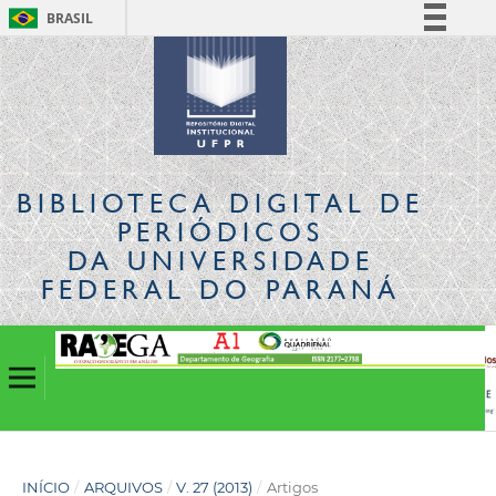
BRASIL
Simplifique!
Comunica BR
Participe
Acesso à informação
Legislação
BIBLIOTECA DIGITAL
DE
Canais
PERIÓDICOS
DA UNIVERSIDADE
FEDERAL DO PARANÁ
INÍCIO
/
ARQUIVOS
/
V. 27 (2013)
/
Artigos