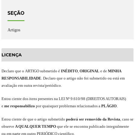
SEÇÃO
Artigos
LICENÇA
Declaro
que o
ARTIGO
submetido
é
INÉDITO
,
ORIGINAL
e
de
MINHA
RESPONSABILIDADE
.
Declaro que o artigo não foi submetido ou está em
avaliação em outra revista/periódico.
Est
ou
ciente dos itens presentes na LEI Nº 9.610
/
98 (DIREITOS AUTORAIS)
e
me
responsabili
z
o
por quaisquer problemas relacionados a
PLÁGIO
.
E
stou
ciente de que o artigo submetido
poderá ser removido da Revista
,
caso se
observe
A QUALQUER TEMPO
que
ele
se encontra publicado integralmente
ou em parte em outro
PERIÓDICO
científico.