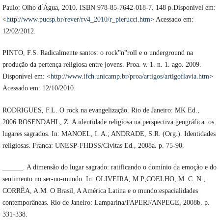
Paulo: Olho d ́Água, 2010. ISBN 978-85-7642-018-7. 148 p.Disponível em:
<
http://www.pucsp.br/rever/rv4_2010/r_pierucci.htm
> Acessado em:
12/02/2012.
PINTO, F.S. Radicalmente santos: o rock‟n‟roll e o underground na
produção da pertença religiosa entre jovens. Proa. v. 1. n. 1. ago. 2009.
Disponível em: <
http://www.ifch.unicamp.br/proa/artigos/artigoflavia.htm
>
Acessado em: 12/10/2010.
RODRIGUES, F.L. O rock na evangelização. Rio de Janeiro: MK Ed.,
2006.ROSENDAHL, Z. A identidade religiosa na perspectiva geográfica: os
lugares sagrados. In: MANOEL, I. A.; ANDRADE, S.R. (Org.). Identidades
religiosas. Franca: UNESP-FHDSS/Civitas Ed., 2008a. p. 75-90.
______. A dimensão do lugar sagrado: ratificando o domínio da emoção e do
sentimento no ser-no-mundo. In: OLIVEIRA, M.P;COELHO, M. C. N.;
CORRÊA, A.M. O Brasil, A América Latina e o mundo:espacialidades
contemporâneas. Rio de Janeiro: Lamparina/FAPERJ/ANPEGE, 2008b. p.
331-338.