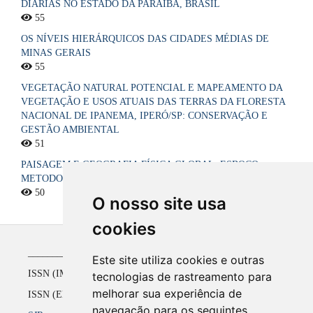
DIÁRIAS NO ESTADO DA PARAÍBA, BRASIL
55
OS NÍVEIS HIERÁRQUICOS DAS CIDADES MÉDIAS DE
MINAS GERAIS
55
VEGETAÇÃO NATURAL POTENCIAL E MAPEAMENTO DA
VEGETAÇÃO E USOS ATUAIS DAS TERRAS DA FLORESTA
NACIONAL DE IPANEMA, IPERÓ/SP: CONSERVAÇÃO E
GESTÃO AMBIENTAL
51
PAISAGEM E GEOGRAFIA FÍSICA GLOBAL. ESBOÇO
METODOLÓGICO
50
O nosso site usa
cookies
_____________________________________________
Este site utiliza cookies e outras
ISSN (IMPRESSO) 1516-4136 até 2008
tecnologias de rastreamento para
melhorar sua experiência de
ISSN (ELETRÔNICO) 2177-2738 a partir de 2009
navegação para os seguintes