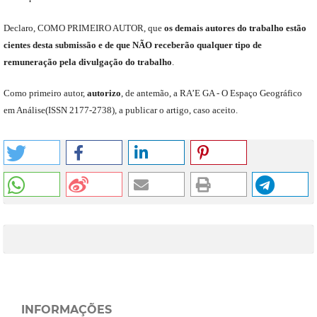
Declaro
,
COMO PRIMEIRO AUTOR
,
que
os
demais
autores do trabalho estão
cientes de
sta
submiss
ão e
de
que
NÃO
receberão qualquer tipo de
remuneração pela divulgação do trabalho
.
C
omo primeiro autor
,
a
utorizo
,
de antemão,
a RA’E GA -
O Espaço Geográfico
em Análise
(
ISSN 2177-2738
)
,
a publicar o artigo, caso aceito.
INFORMAÇÕES