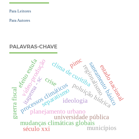
Para Leitores
Para Autores
PALAVRAS-CHAVE
pimc
efeito estufa
vídeo-produção
clima de curitiba
saneamento básico
regionalismo
estado nacional
itapema - sc
crise
processos climáticos
poluição hídrica
separatismo
guerra fiscal
ideologia
planejamento urbano
universidade pública
mudanças climáticas globais
municípios
século xxi