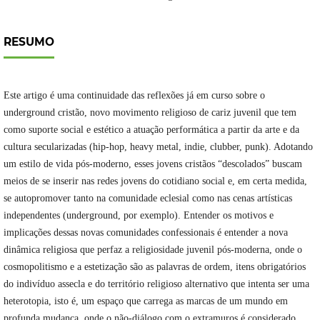
RESUMO
Este artigo é uma continuidade das reflexões já em curso sobre o
underground cristão, novo movimento religioso de cariz juvenil que tem
como suporte social e estético a atuação performática a partir da arte e da
cultura secularizadas (hip-hop, heavy metal, indie, clubber, punk). Adotando
um estilo de vida pós-moderno, esses jovens cristãos “descolados” buscam
meios de se inserir nas redes jovens do cotidiano social e, em certa medida,
se autopromover tanto na comunidade eclesial como nas cenas artísticas
independentes (underground, por exemplo). Entender os motivos e
implicações dessas novas comunidades confessionais é entender a nova
dinâmica religiosa que perfaz a religiosidade juvenil pós-moderna, onde o
cosmopolitismo e a estetização são as palavras de ordem, itens obrigatórios
do indivíduo assecla e do território religioso alternativo que intenta ser uma
heterotopia, isto é, um espaço que carrega as marcas de um mundo em
profunda mudança, onde o não-diálogo com o extramuros é considerado