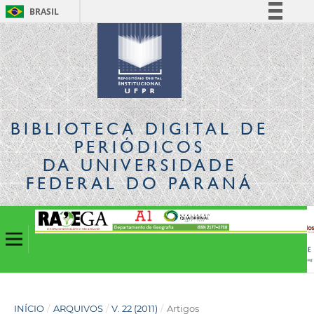
BRASIL
Simplifique!
Comunica BR
Participe
Acesso à informação
Legislação
BIBLIOTECA DIGITAL
DE
Canais
PERIÓDICOS
DA UNIVERSIDADE
FEDERAL DO PARANÁ
INÍCIO
/
ARQUIVOS
/
V. 22 (2011)
/
Artigos