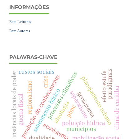
INFORMAÇÕES
Para Leitores
Para Autores
PALAVRAS-CHAVE
custos sociais
paradigmas
efeito estufa
processos climáticos
instâncias locais de poder
produção do conhecimento
planejamento urbano
crise
regionalismo
clima de curitiba
saneamento básico
separatismo
geosistema
guerra fiscal
ideologia
pimc
poluição hídrica
ecosistema
municípios
dualidade
mobilização social