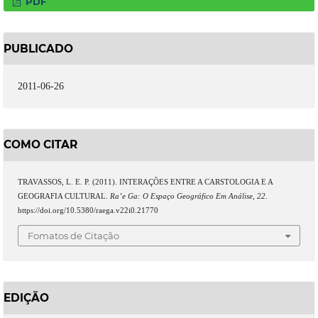
PDF
PUBLICADO
2011-06-26
COMO CITAR
TRAVASSOS, L. E. P. (2011). INTERAÇÕES ENTRE A CARSTOLOGIA E A
GEOGRAFIA CULTURAL.
Ra’e Ga: O Espaço Geográfico Em Análise
,
22
.
https://doi.org/10.5380/raega.v22i0.21770
Fomatos de Citação
EDIÇÃO