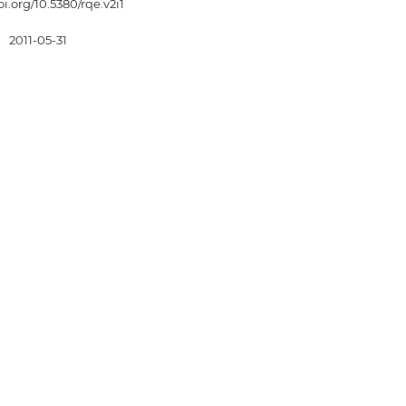
oi.org/10.5380/rqe.v2i1
:
2011-05-31